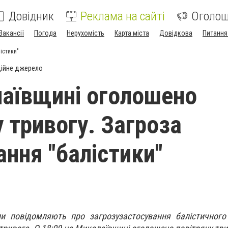
Довідник
Реклама на сайті
Оголо
Вакансії
Погода
Нерухомість
Карта міста
Довідкова
Питання
істики"
ійне джерело
аївщині оголошено
у тривогу. Загроза
ання "балістики"
ли повідомляють про загрозузастосування балістичного