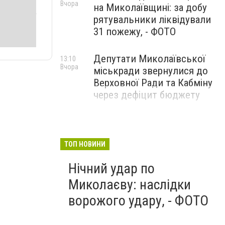
Вчора
на Миколаївщині: за добу
рятувальники ліквідували
31 пожежу, - ФОТО
Депутати Миколаївської
13:10
Вчора
міськради звернулися до
Верховної Ради та Кабміну
через дефіцит бюджету
ТОП НОВИНИ
Нічний удар по
Миколаєву: наслідки
ворожого удару, - ФОТО