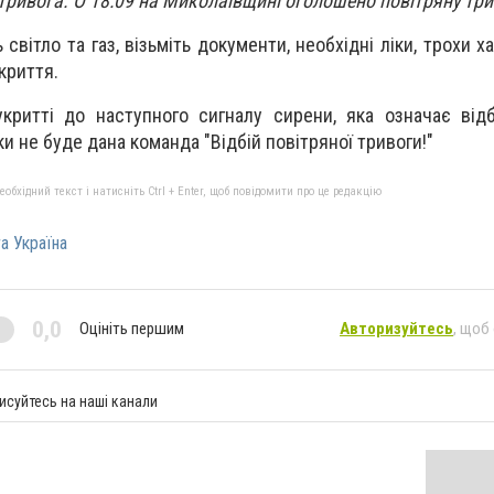
тривога. О 18:09 на Миколаївщині оголошено повітряну три
світло та газ, візьміть документи, необхідні ліки, трохи ха
криття.
критті до наступного сигналу сирени, яка означає відб
ки не буде дана команда "Відбій повітряної тривоги!"
бхідний текст і натисніть Ctrl + Enter, щоб повідомити про це редакцію
а Україна
0,0
Оцініть першим
Авторизуйтесь
, щоб
исуйтесь на наші канали