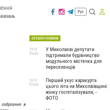
шення
Рус
-відповідь
ОСТАННІ НОВИНИ
У Миколаєві депутати
19:10
Вчора
підтримали будівництво
модульного містечка для
переселенців
Перший укус каракурта
18:10
Вчора
цього літа на Миколаївщині:
жінку госпіталізували, -
ФОТО
 озброєння в