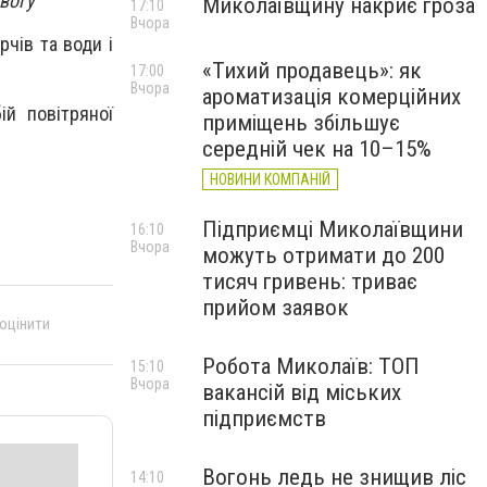
вогу
Миколаївщину накриє гроза
17:10
Вчора
рчів та води і
«Тихий продавець»: як
17:00
Вчора
ароматизація комерційних
ій повітряної
приміщень збільшує
середній чек на 10–15%
НОВИНИ КОМПАНІЙ
Підприємці Миколаївщини
16:10
Вчора
можуть отримати до 200
тисяч гривень: триває
прийом заявок
 оцінити
Робота Миколаїв: ТОП
15:10
Вчора
вакансій від міських
підприємств
Вогонь ледь не знищив ліс
14:10