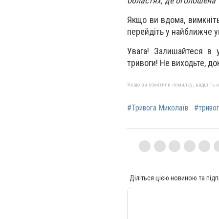
областях, де оголошена 
Якщо ви вдома, вимкніть 
перейдіть у найближче у
Увага! Залишайтеся в у
тривоги! Не виходьте, до
Якщо ви помітили помилку, виділіть нео
#Тривога Миколаїв
#тривог
Діліться цією новиною та підп