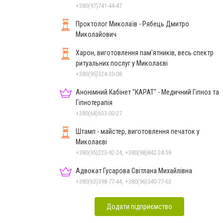
зняття ломки
+380(97)741-44-47
Проктолог Миколаїв - Рябець Дмитро
Миколайович
Харон, виготовлення пам'ятників, весь спектр
ритуальних послуг у Миколаєві
+380(95)324-30-08
Анонімний Кабінет "КАРАТ" - Медичний Гіпноз та
Гіпнотерапія
+380(68)633-00-27
Штамп - майстер, виготовлення печаток у
Миколаєві
+380(95)223-92-24, +380(98)842-24-59
Адвокат Гусарова Світлана Михайлівна
+380(63)398-77-44, +380(96)540-77-63
Додати підприємство