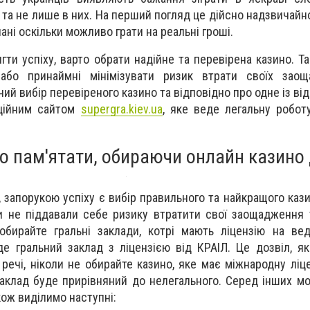
и та не лише в них. На перший погляд це дійсно надзвичайн
ані оскільки можливо грати на реальні гроші.
гти успіху, варто обрати надійне та перевірена казино. Т
або принаймні мінімізувати ризик втрати своїх заощ
й вибір перевіреного казино та відповідно про одне із від
іційним сайтом
supergra.kiev.ua
, яке веде легальну роботу
 пам'ятати, обираючи онлайн казино 
, запорукою успіху є вибір правильного та найкращого кази
и не піддавали себе ризику втратити свої заощадження 
обирайте гральні заклади, котрі мають ліцензію на ве
е гральний заклад з ліцензією від КРАІЛ. Це дозвіл, я
речі, ніколи не обирайте казино, яке має міжнародну ліце
заклад буде прирівняний до нелегального. Серед інших мом
кож виділимо наступні: