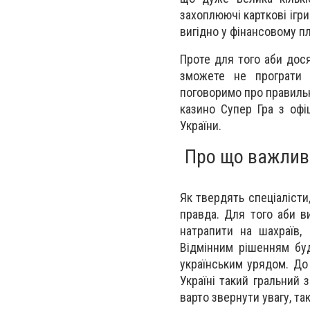
захоплюючі карткові ігр
вигідно у фінансовому пл
Проте для того аби дося
зможете не програти 
поговоримо про правильни
казино Супер Гра з оф
України.
Про що важливо
Як твердять спеціалісти
правда. Для того аби в
натрапити на шахраїв, 
Відмінним рішенням буд
українським урядом. До 
Україні такий гральний 
варто звернути увагу, та