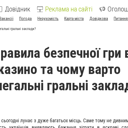
Довідник
Реклама на сайті
Оголо
Вакансії
Погода
Нерухомість
Карта міста
Довідкова
Питання
егальні гральні заклади?
равила безпечної гри 
 казино та чому варто
легальні гральні закла
сьогодні лунає з дуже багатьох місць. Саме тому не дивним 
сть українців виявляють бажання зіграти в яскраві сл