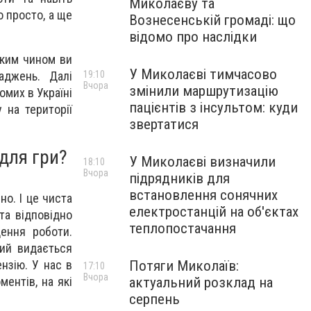
Миколаєву та
о просто, а ще
Вознесенській громаді: що
відомо про наслідки
аким чином ви
У Миколаєві тимчасово
19:10
аджень. Далі
Вчора
змінили маршрутизацію
омих в Україні
пацієнтів з інсультом: куди
 на території
звертатися
для гри?
У Миколаєві визначили
18:10
Вчора
підрядників для
встановлення сонячних
но. І це чиста
електростанцій на об'єктах
та відповідно
теплопостачання
дення роботи.
кий видається
Потяги Миколаїв:
нзію. У нас в
17:10
Вчора
актуальний розклад на
ентів, на які
серпень