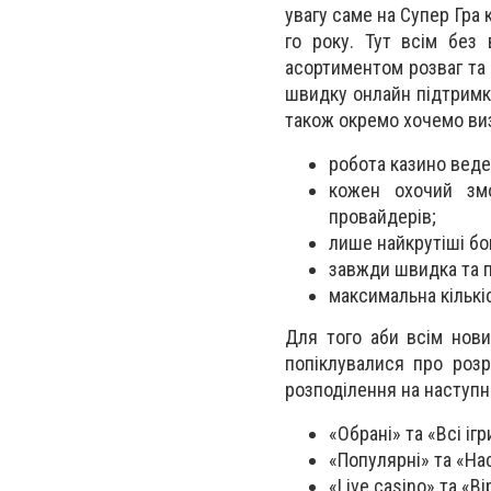
увагу саме на Супер Гра 
го року. Тут всім без
асортиментом розваг та
швидку онлайн підтримку
також окремо хочемо виз
робота казино ведет
кожен охочий змо
провайдерів;
лише найкрутіші бо
завжди швидка та п
максимальна кількіс
Для того аби всім нови
попіклувалися про розр
розподілення на наступні 
«Обрані» та «Всі ігр
«Популярні» та «Нас
«Live casino» та «В