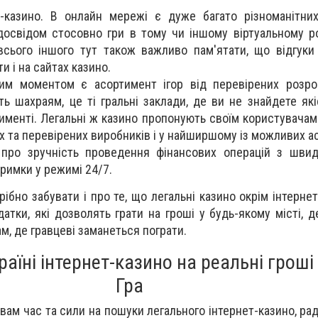
т-казино. В онлайн мережі є дуже багато різноманітни
досвідом стосовно гри в тому чи іншому віртуальному 
всього іншого тут також важливо пам'ятати, що відгуки
и і на сайтах казино.
м моментом є асортимент ігор від перевірених розроб
ть шахраям, це ті гральні заклади, де ви не знайдете які
менті. Легальні ж казино пропонують своїм користувачам 
их та перевірених виробників і у найширшому із можливих а
про зручність проведення фінансових операцій з шви
римки у режимі 24/7.
ібно забувати і про те, що легальні казино окрім інтерне
атки, які дозволять грати на гроші у будь-якому місті, д
ам, де гравцеві заманеться пограти.
аїні інтернет-казино на реальні гроші
Гра
вам час та сили на пошуки легального інтернет-казино, ра