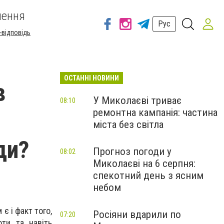
шення
Рус
-відповідь
ОСТАННІ НОВИНИ
в
У Миколаєві триває
08:10
ремонтна кампанія: частина
міста без світла
ди?
Прогноз погоди у
08:02
Миколаєві на 6 серпня:
спекотний день з ясним
небом
є і факт того,
Росіяни вдарили по
07:20
оти та навіть