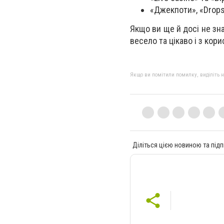
«Джекпоти», «Drops 
Якщо ви ще й досі не зн
весело та цікаво і з кор
Якщо ви помітили помилку, виділіть нео
Діліться цією новиною та підп