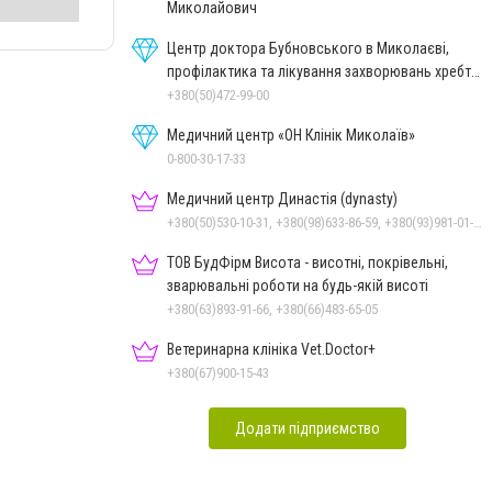
Миколайович
Центр доктора Бубновського в Миколаєві,
профілактика та лікування захворювань хребта
і суглобів
+380(50)472-99-00
Медичний центр «ОН Клінік Миколаїв»
0-800-30-17-33
Медичний центр Династія (dynasty)
+380(50)530-10-31, +380(98)633-86-59, +380(93)981-01-61
ТОВ БудФірм Висота - висотні, покрівельні,
зварювальні роботи на будь-якій висоті
+380(63)893-91-66, +380(66)483-65-05
Ветеринарна клініка Vet.Doctor+
+380(67)900-15-43
Додати підприємство