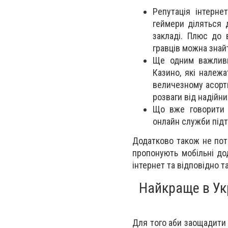
Репутація інтерне
геймери діляться 
закладі. Плюс до 
гравців можна знайт
Ще одним важливи
Казино, які належа
величезному асорти
розваги від надійн
Що вже говорити 
онлайн служби підт
Додатково також не потр
пропонують мобільні дод
інтернет та відповідно т
Найкраще в Укр
Для того аби заощадити 