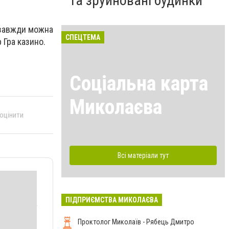
та зруйновані будинки
 завжди можна
СПЕЦТЕМА
 Гра казино.
Соціальна карта
Миколаєва
 оцінити
Всі матеріали тут
ПІДПРИЄМСТВА МИКОЛАЄВА
Проктолог Миколаїв - Рябець Дмитро