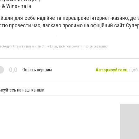
& Wins» та ін.
айшли для себе надійне та перевірене інтернет-казино, де
истю провести час, ласкаво просимо на офіційний сайт Супер
бхідний текст і натисніть Ctrl + Enter, щоб повідомити про це редакцію
0,0
Оцініть першим
Авторизуйтесь
, щоб
исуйтесь на наші канали