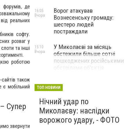
х форумів, де
Ворог атакував
16:05
розважальному
Вчора
Вознесенську громаду:
 від реальних
шестеро людей
постраждали
ників софту.
сних розваг у
У Миколаєві за місяць
15:10
слоти та інші
Вчора
обстежили більше сотні
сортименті.
пошкоджених російськими
дкою роботою
обстрілами об'єктів
т-сайтів також
е є мобільний
ТОП НОВИНИ
Нічний удар по
 – Супер
Миколаєву: наслідки
ворожого удару, - ФОТО
димо звернути