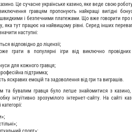
казино. Це сучасне українське казино, яке веде свою роботу
 виключення гравцям пропонують найкращі вигідні бону
 швидкими і безпечними платежами. Що вже говорити про 
, яка тут працює на найвищому рівні. Серед інших переваг
начити наступні:
ься відповідно до ліцензії;
же грати в популярні ігри від виключно провідних
нуси для кожного гравця;
рофесійна підтримка;
ть яскравих емоцій та задоволення від гри та виграшів.
м та бувалим гравця було легше знайомитися з казино,
обку інтуїтивно зрозумілого інтернет-сайту. На сайті ка
категорії:
и»;
тільні»;
іртуальний спорт»;