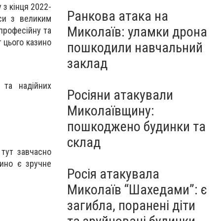
 з кінця 2022-
Ранкова атака на
си з великим
Миколаїв: уламки дрона
професійну та
 цього казино
пошкодили навчальний
заклад
 та надійних
Росіяни атакували
Миколаївщину:
пошкоджено будинки та
склад
 тут завчасно
зино є зручне
Росія атакувала
Миколаїв “Шахедами”: є
загибла, поранені діти