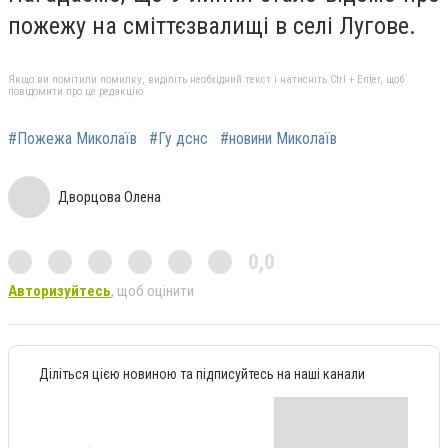
пожежу на сміттєзвалищі в селі Лугове.
Якщо ви помітили помилку, виділіть необхідний текст і натисніть Ctrl + Enter, щоб
повідомити про це редакцію
#Пожежа Миколаїв
#Гу дснс
#новини Миколаїв
Дворцова Олена
0,0
Авторизуйтесь
, щоб оцінити
Діліться цією новиною та підписуйтесь на наші канали