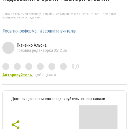
Якщо ви помітили помилку, виділіть необхідний текст і натисніть Ctrl + Enter, щоб
повідомити про це редакцію
#освітня реформа
#зарплата вчителів
Ткаченко Альона
Головна редакторка 0512.ua
0,0
Авторизуйтесь
, щоб оцінити
Діліться цією новиною та підписуйтесь на наші канали