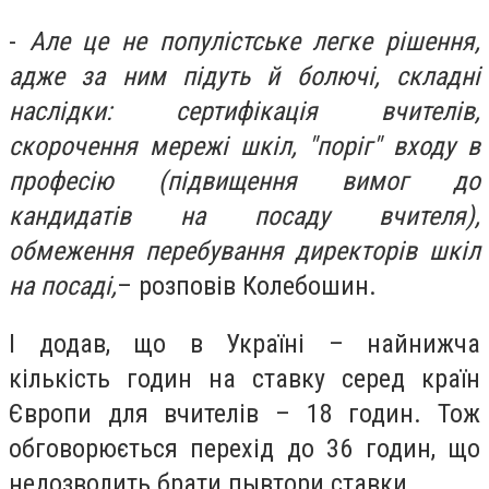
-
Але це не популістське легке рішення,
адже за ним підуть й болючі, складні
наслідки: сертифікація вчителів,
скорочення мережі шкіл, "поріг" входу в
професію (підвищення вимог до
кандидатів на посаду вчителя),
обмеження перебування директорів шкіл
на посаді,
– розповів Колебошин.
І додав, що в Україні – найнижча
кількість годин на ставку серед країн
Європи для вчителів – 18 годин.
Тож
обговорюється перехід до 36 годин, що
недозволить брати пывтори ставки.