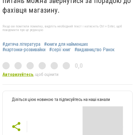
питань можна звернутися за порадою до
фахівця магазину.
Якщо ви помітили помилку, виділіть необхідний текст і натисніть Ctrl + Enter, щоб
повідомити про це редакцію
#дитяча література
#книги для найменших
#картонки-розвивайки
#серії книг
#видавництво Ранок
0,0
Авторизуйтесь
, щоб оцінити
Діліться цією новиною та підписуйтесь на наші канали