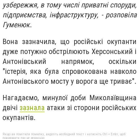
узбережжя, в тому числі приватні споруди,
підприємства, інфраструктуру, - розповіла
Гуменюк
.
Вона зазначила, що російські окупанти
дуже потужно обстрілюють Херсонський і
Антонівський напрямок, оскільки
"істерія, яка була спровокована навколо
Антонівського мосту у ворога ще триває".
Нагадаємо, минулої доби Миколаївщина
двічі
зазнала
атаки зі сторони російських
окупантів.
Якщо ви помітили помилку, виділіть необхідний текст і натисніть Ctrl + Enter, щоб
повідомити про це редакцію