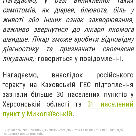
Нагадаємо, у разі виникнення таких
симптомів, як діарея, блювота, біль у
животі або інших ознак захворювання,
важливо звернутися до лікаря якомога
швидше. Лікар зможе зробити відповідну
діагностику та призначити своєчасне
лікування,-
говориться у повідомленні.
Нагадаємо, внаслідок російського
теракту на Каховській ГЕС підтоплення
зазнали більше 30 населених пунктів у
Херсонській області та
31 населений
пункт у Миколаївській
.
Якщо ви помітили помилку, виділіть необхідний текст і натисніть Ctrl + Enter, щоб
повідомити про це редакцію