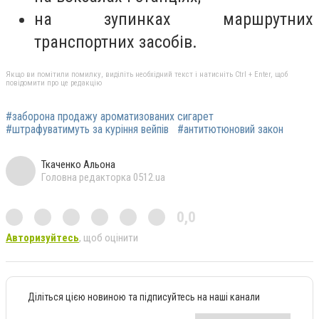
на зупинках маршрутних
транспортних засобів.
Якщо ви помітили помилку, виділіть необхідний текст і натисніть Ctrl + Enter, щоб
повідомити про це редакцію
#заборона продажу ароматизованих сигарет
#штрафуватимуть за куріння вейпів
#антитютюновий закон
Ткаченко Альона
Головна редакторка 0512.ua
0,0
Авторизуйтесь
, щоб оцінити
Діліться цією новиною та підписуйтесь на наші канали