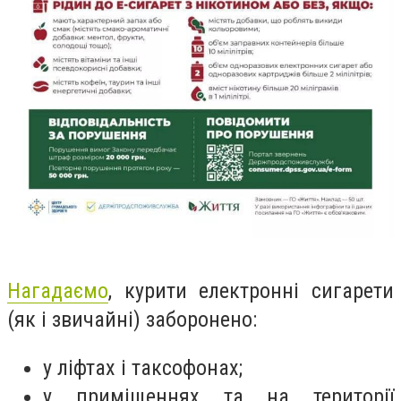
Нагадаємо
, к
урити електронні сигарети
(як і звичайні) заборонено:
у ліфтах і таксофонах;
у приміщеннях та на території