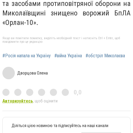
та засобами протиповітряної оборони на
Миколаївщині знищено ворожий БпЛА
«Орлан-10».
Якщо ви помітили помилку, виділіть необхідний текст і натисніть Ctrl + Enter, щоб
повідомити про це редакцію
#Росія напала на Україну
#війна Україна
#обстріл Миколаєва
Дворцова Олена
0,0
Авторизуйтесь
, щоб оцінити
Діліться цією новиною та підписуйтесь на наші канали