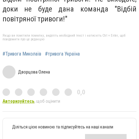
доки не буде дана команда "Відбій
повітряної тривоги!"
Якщо ви помітили помилку, виділіть необхідний текст і натисніть Ctrl + Enter, щоб
повідомити про це редакцію
#Тривога Миколаїв
#тривога Україна
Дворцова Олена
0,0
Авторизуйтесь
, щоб оцінити
Діліться цією новиною та підписуйтесь на наші канали