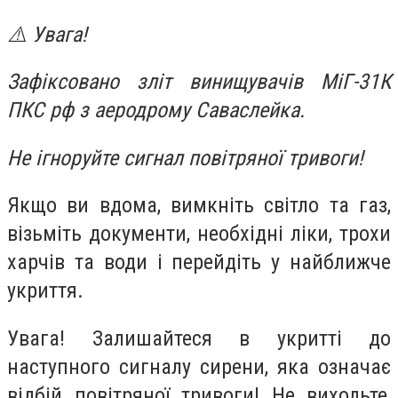
⚠️ Увага!
Зафіксовано зліт винищувачів МіГ-31К
ПКС рф з аеродрому Саваслейка.
Не ігноруйте сигнал повітряної тривоги!
Якщо ви вдома, вимкніть світло та газ,
візьміть документи, необхідні ліки, трохи
харчів та води і перейдіть у найближче
укриття.
Увага! Залишайтеся в укритті до
наступного сигналу сирени, яка означає
відбій повітряної тривоги! Не виходьте,