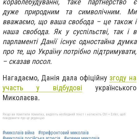
кораблебудуванні, таке партнерство є
дуже природним та символічним. Ми
вважаємо, що ваша свобода – це також і
наша свобода. Як у суспільстві, так і в
парламенті Данії існує одностайна думка
про те, що Україну потрібно підтримувати,
– сказав посол.
Нагадаємо, Данія дала офіційну
згоду на
участь у відбудові
українського
Миколаєва.
Якщо ви помітили помилку, виділіть необхідний текст і натисніть Ctrl + Enter, щоб
повідомити про це редакцію
#миколаїв війна
#прифронтовий миколаїв
#миколаїв російська агресія
#новини миколаїв