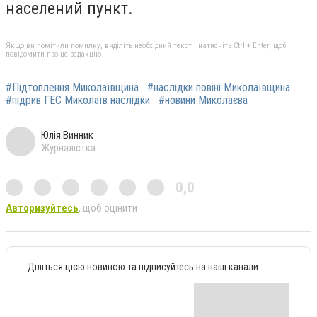
населений пункт.
Якщо ви помітили помилку, виділіть необхідний текст і натисніть Ctrl + Enter, щоб
повідомити про це редакцію
#Підтоплення Миколаївщина
#наслідки повіні Миколаївщина
#підрив ГЕС Миколаїв наслідки
#новини Миколаєва
Юлія Винник
Журналістка
0,0
Авторизуйтесь
, щоб оцінити
Діліться цією новиною та підписуйтесь на наші канали