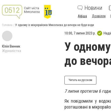
Новини
Афіша
Дозвілля
Головна
У одному із мікрорайонів Миколаєва до вечора не буде води
10:00, 7 липня 2023 р.
Наді
У одному
Юлія Винник
Журналістка
до вечор
Читать на русском
7 липня протягом 6 годи
Як повідомили у водок
розташовані в мікрорайо