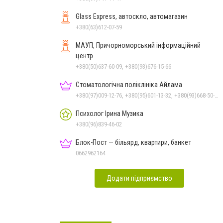
Glass Express, автоскло, автомагазин
+380(63)612-07-59
МАУП, Причорноморський інформаційний
центр
+380(50)637-60-09, +380(93)676-15-66
Стоматологічна поліклініка Айлама
+380(97)009-12-76, +380(95)601-13-32, +380(93)668-50-62, +380(51)259-06-88
Психолог Ірина Музика
+380(96)839-46-02
Блок-Пост — більярд, квартири, банкет
0662962164
Додати підприємство