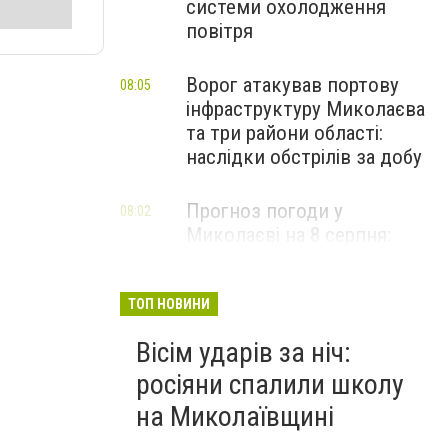
системи охолодження
повітря
Ворог атакував портову
08:05
інфраструктуру Миколаєва
та три райони області:
наслідки обстрілів за добу
Прогноз погоди у
08:02
Миколаєві на 8 серпня:
зміни та дощі
ТОП НОВИНИ
Вісім ударів за ніч:
росіяни спалили школу
на Миколаївщині