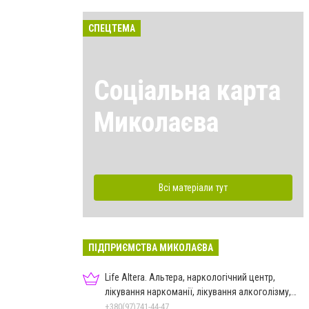
СПЕЦТЕМА
Соціальна карта
Миколаєва
Всі матеріали тут
ПІДПРИЄМСТВА МИКОЛАЄВА
Life Altera. Альтера, наркологічний центр,
лікування наркоманії, лікування алкоголізму,
зняття ломки
+380(97)741-44-47