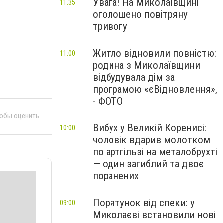
Увага! На Миколаївщині
11:35
оголошено повітряну
тривогу
Житло відновили повністю:
11:00
родина з Миколаївщини
відбудувала дім за
програмою «єВідновлення»,
- ФОТО
тобы оценить
Вибух у Великій Коренисі:
10:00
чоловік вдарив молотком
по артгільзі на металобрухті
— один загиблий та двоє
поранених
Порятунок від спеки: у
09:00
Миколаєві встановили нові