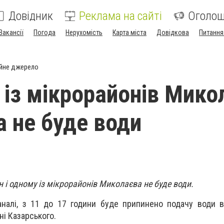
Довідник
Реклама на сайті
Оголо
Вакансії
Погода
Нерухомість
Карта міста
Довідкова
Питання
йне джерело
 із мікрорайонів Мико
а не буде води
н і одному із мікрорайонів Миколаєва не буде води.
аналі, з 11 до 17 години буде припинено подачу води 
ні Казарського.