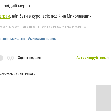
провідній мережі.
еграм
, аби бути в курсі всіх подій на Миколаївщині.
бхідний текст і натисніть Ctrl + Enter, щоб повідомити про це редакцію
чання миколаїв
#миколаїв новини
0,0
Оцініть першим
Авторизируйтесь
, ч
исуйтесь на наші канали