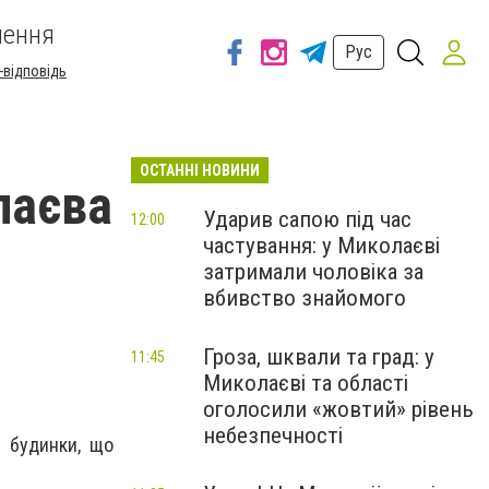
шення
Рус
-відповідь
ОСТАННІ НОВИНИ
лаєва
Ударив сапою під час
12:00
частування: у Миколаєві
затримали чоловіка за
вбивство знайомого
Гроза, шквали та град: у
11:45
Миколаєві та області
оголосили «жовтий» рівень
небезпечності
в будинки, що