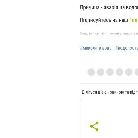
Причина - аварія на водо
Підписуйтесь на наш
Тел
Якщо ви помітили помилку, виділіть нео
#миколаїв вода
#водопоста
Діліться цією новиною та підп