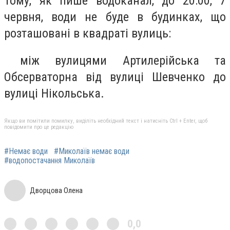
Тому, як пише водоканал, до 20:00, 7
червня, води не буде в будинках, що
розташовані в квадраті вулиць:
між вулицями Артилерійська та
Обсерваторна від вулиці Шевченко до
вулиці Нікольська.
Якщо ви помітили помилку, виділіть необхідний текст і натисніть Ctrl + Enter, щоб
повідомити про це редакцію
#Немає води
#Миколаїв немає води
#водопостачання Миколаїв
Дворцова Олена
0,0