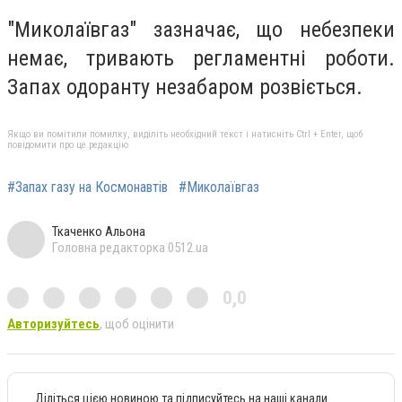
"Миколаївгаз" зазначає, що небезпеки
немає, тривають регламентні роботи.
Запах одоранту незабаром розвіється.
Якщо ви помітили помилку, виділіть необхідний текст і натисніть Ctrl + Enter, щоб
повідомити про це редакцію
#Запах газу на Космонавтів
#Миколаївгаз
Ткаченко Альона
Головна редакторка 0512.ua
0,0
Авторизуйтесь
, щоб оцінити
Діліться цією новиною та підписуйтесь на наші канали