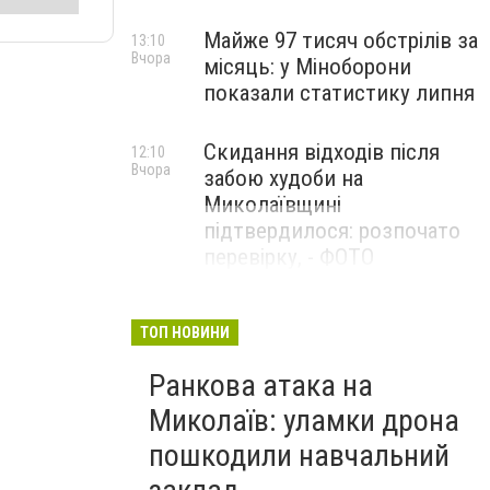
Майже 97 тисяч обстрілів за
13:10
Вчора
місяць: у Міноборони
показали статистику липня
Скидання відходів після
12:10
Вчора
забою худоби на
Миколаївщині
підтвердилося: розпочато
перевірку, - ФОТО
ТОП НОВИНИ
Ранкова атака на
Миколаїв: уламки дрона
пошкодили навчальний