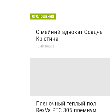
ОГОЛОШЕННЯ
Сімейний адвокат Осадча
Крістина
10:48, Вчора
Пленочный теплый пол
RexVa PTC 305 премиум