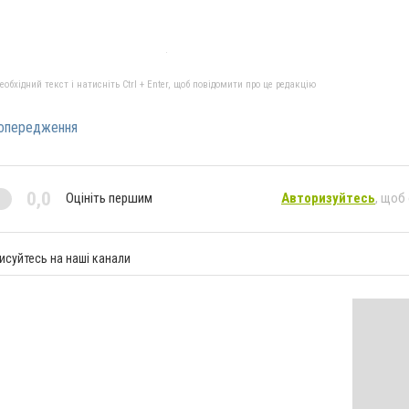
бхідний текст і натисніть Ctrl + Enter, щоб повідомити про це редакцію
опередження
0,0
Оцініть першим
Авторизуйтесь
, щоб
исуйтесь на наші канали