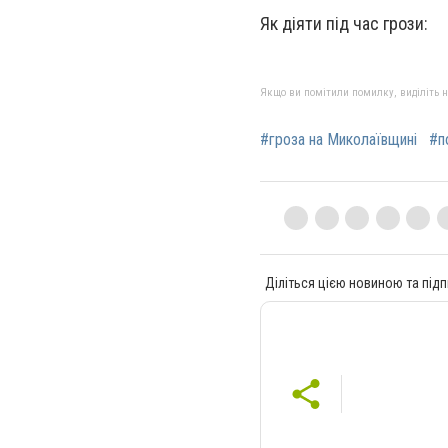
Як діяти під час грози:
Якщо ви помітили помилку, виділіть нео
#гроза на Миколаївщині
#п
Діліться цією новиною та підп