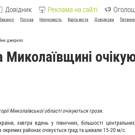
Довідник
Реклама на сайті
Оголо
Вакансії
Погода
Нерухомість
Карта міста
Довідкова
Питання
йне джерело
а Миколаївщині очіку
торії Миколаївської області очікуються грози.
раїни, завтра
вдень у північних, більшості центральних
в окремих районах очікується град та шквали 15-20 м/с.