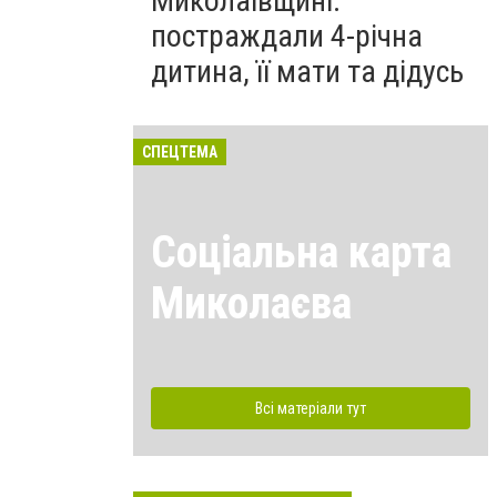
Миколаївщині:
постраждали 4-річна
дитина, її мати та дідусь
СПЕЦТЕМА
Соціальна карта
Миколаєва
Всі матеріали тут