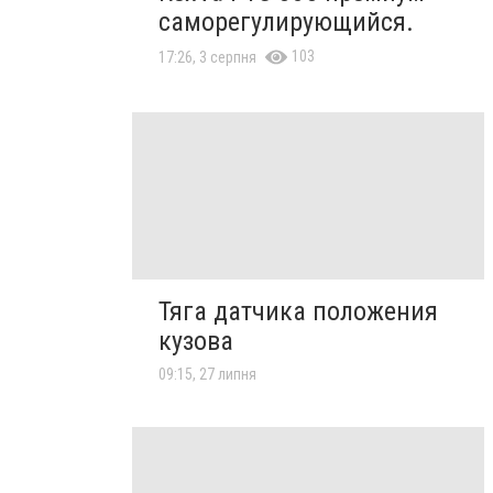
саморегулирующийся.
103
17:26, 3 серпня
Тяга датчика положения
кузова
09:15, 27 липня