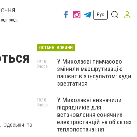
шення
Рус
-відповідь
ОСТАННІ НОВИНИ
ються
У Миколаєві тимчасово
19:10
Вчора
змінили маршрутизацію
пацієнтів з інсультом: куди
звертатися
У Миколаєві визначили
18:10
Вчора
підрядників для
встановлення сонячних
електростанцій на об'єктах
, Одеській та
теплопостачання