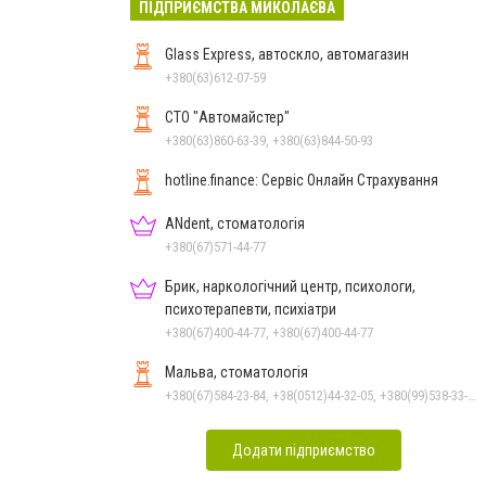
ПІДПРИЄМСТВА МИКОЛАЄВА
Glass Express, автоскло, автомагазин
+380(63)612-07-59
СТО "Автомайстер"
+380(63)860-63-39, +380(63)844-50-93
hotline.finance: Сервіс Онлайн Страхування
ANdent, стоматологія
+380(67)571-44-77
Брик, наркологічний центр, психологи,
психотерапевти, психіатри
+380(67)400-44-77, +380(67)400-44-77
Мальва, стоматологія
+380(67)584-23-84, +38(0512)44-32-05, +380(99)538-33-25, +380(63)977-35-54
Додати підприємство