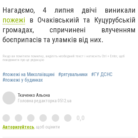
Нагадємо, 4 липня
двічі виникали
пожежі
в Очаківськиій та Куцурубській
громадах, спричинені влученням
боєприпасів та уламків від них.
Якщо ви помітили помилку, виділіть необхідний текст і натисніть Ctrl + Enter, щоб
повідомити про це редакцію
#пожежі на Миколаївщині
#рятувальники
#ГУ ДСНС
#пожежі у будинках
Ткаченко Альона
Головна редакторка 0512.ua
0,0
Авторизуйтесь
, щоб оцінити