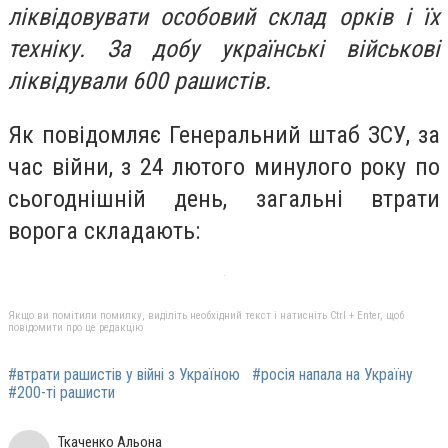
ліквідовувати особовий склад орків і їх
техніку. За добу українські військові
ліквідували 600 рашистів.
Як повідомляє Генеральний штаб ЗСУ, за
час війни, з 24 лютого минулого року по
сьогоднішній день, загальні втрати
ворога складають:
Якщо ви помітили помилку, виділіть необхідний текст і натисніть Ctrl + Enter, щоб
повідомити про це редакцію
#втрати рашистів у війні з Україною
#росія напала на Україну
#200-ті рашисти
Ткаченко Альона