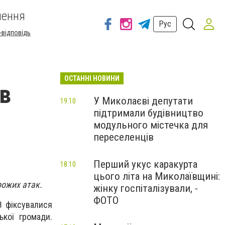
шення
Рус
-відповідь
ОСТАННІ НОВИНИ
ів
У Миколаєві депутати
19:10
підтримали будівництво
модульного містечка для
переселенців
Перший укус каракурта
18:10
цього літа на Миколаївщині:
рожих атак.
жінку госпіталізували, -
ФОТО
18 фіксувалися
ької громади.