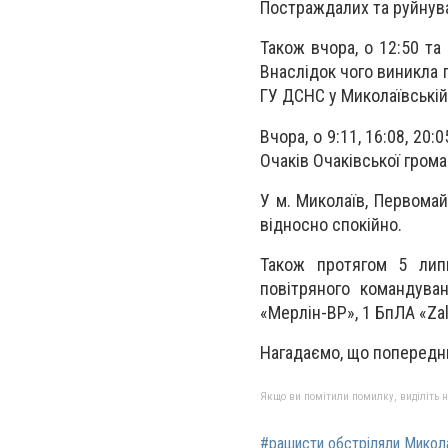
Постраждалих та руйнув
Також вчора, о 12:50 та
Внаслідок чого виникла 
ГУ ДСНС у Миколаївській
Вчора, о 9:11, 16:08, 20:
Очаків Очаківської гром
У м. Миколаїв, Первома
відносно спокійно.
Також протягом 5 липн
повітряного командув
«Мерлін-ВР», 1 БпЛА «Zal
Нагадаємо, що попередн
Якщо ви помітили помилку, виділіть нео
#рашисти обстріляли Микол