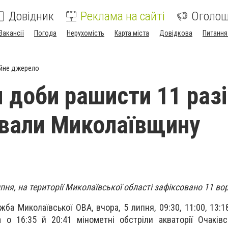
Довідник
Реклама на сайті
Оголо
Вакансії
Погода
Нерухомість
Карта міста
Довідкова
Питання
йне джерело
 доби рашисти 11 раз
вали Миколаївщину
пня, на території Миколаївської області зафіксовано 11 во
жба Миколаївської ОВА, в
чора, 5 липня, 09:30, 11:00, 13:
а о 16:35 й 20:41 мінометні обстріли акваторії Очаківс