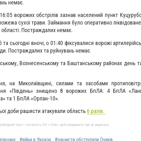
ань немає.
 16:05 ворожих обстрілів зазнав населений пункт Куцурубс
пожежа сухої трави. Займання було оперативно ліквідоване
 області. Постраждалих немає.
05 та сьогодні вночі, о 01:40 фіксувалися ворожі артилерійсь
ади. Постраждалих та руйнувань немає.
йському, Вознесенському та Баштанському районах день т
я, на Миколаївщині, силами та засобами протиповітр
ання «Південь» знищено 8 ворожих БпЛА: 4 БпЛА «Лан
a» та 1 БпЛА «Орлан-10».
ьої доби рашисти атакували область
6 разів.
бхідний текст і натисніть Ctrl + Enter, щоб повідомити про це редакцію
аївщину
#війна в Україні
#рашисти обстріляли Очаків