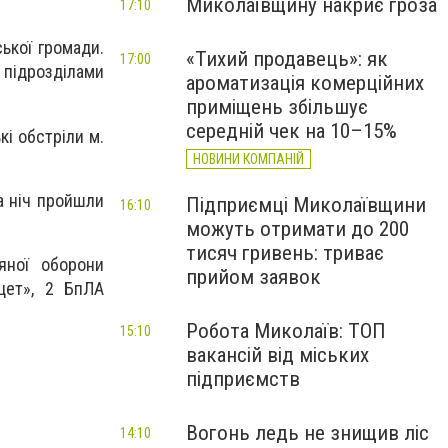
Миколаївщину накриє гроза
17:10
ької громади.
«Тихий продавець»: як
17:00
 підрозділами
ароматизація комерційних
приміщень збільшує
середній чек на 10–15%
кі обстріли м.
НОВИНИ КОМПАНІЙ
а ніч пройшли
Підприємці Миколаївщини
16:10
можуть отримати до 200
тисяч гривень: триває
яної оборони
прийом заявок
цет», 2 БпЛА
Робота Миколаїв: ТОП
15:10
вакансій від міських
підприємств
Вогонь ледь не знищив ліс
14:10