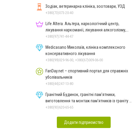
Зодіак, ветеринарна клініка, зоотовари, УЗД
+380(73)073-20-40
Life Altera. Альтера, наркологічний центр,
лікування наркоманії, лікування алкоголізму,
зняття ломки
+380(97)741-44-47
Medicasano Миколаїв, клініка комплексного
консервативного лікування
+380(99)029-96-00, +380(67)009-06-00
FanDay.net – спортивний портал для справжніх
уболівальників
+380(44)247-13-80
Гранітний Будинок, гранітні пам'ятники,
виготовлення та монтаж пам'ятників із граніту в
Миколаєві
+380(93)620-65-65
Додати підприємство