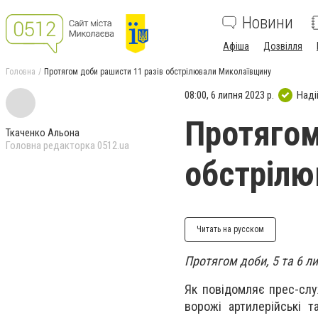
Новини
Афіша
Дозвілля
Головна
Протягом доби рашисти 11 разів обстрілювали Миколаївщину
08:00, 6 липня 2023 р.
Наді
Протягом
Ткаченко Альона
Головна редакторка 0512.ua
обстрілю
Читать на русском
Протягом доби, 5 та 6 ли
Як повідомляє прес-слу
ворожі артилерійські т