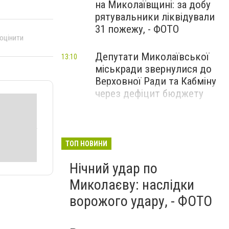
на Миколаївщині: за добу
рятувальники ліквідували
31 пожежу, - ФОТО
 оцінити
Депутати Миколаївської
13:10
міськради звернулися до
Верховної Ради та Кабміну
через дефіцит бюджету
ТОП НОВИНИ
Нічний удар по
Миколаєву: наслідки
ворожого удару, - ФОТО