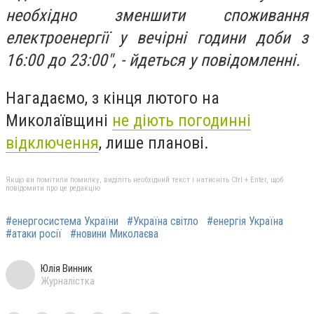
необхідно зменшити споживання
електроенергії у вечірні години доби з
16:00 до 23:00", - йдеться у повідомленні.
Нагадаємо, з кінця лютого на
Миколаївщині
не діють погодинні
відключення
, лише планові.
Якщо ви помітили помилку, виділіть необхідний текст і натисніть Ctrl + Enter, щоб
повідомити про це редакцію
#енергосистема України
#Україна світло
#енергія Україна
#атаки росії
#новини Миколаєва
Юлія Винник
Журналістка