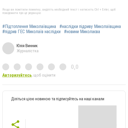
Якщо ви помітили помилку, виділіть необхідний текст і натисніть Ctrl + Enter, щоб
повідомити про це редакцію
#Підтоплення Миколаївщина
#наслідки підриву Миколаївщина
#підрив ГЕС Миколаїв наслідки
#новини Миколаєва
Юлія Винник
Журналістка
0,0
Авторизуйтесь
, щоб оцінити
Діліться цією новиною та підписуйтесь на наші канали