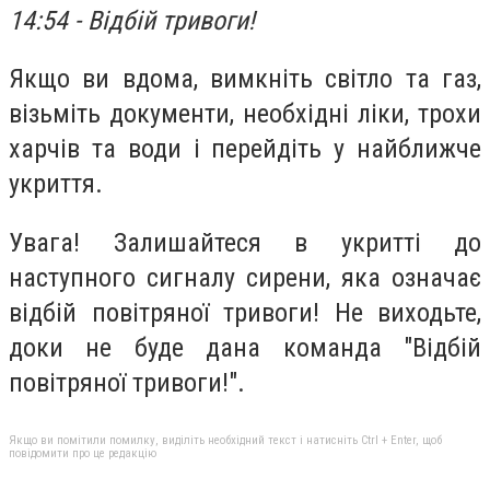
14:54 - Відбій тривоги!
Якщо ви вдома, вимкніть світло та газ,
візьміть документи, необхідні ліки, трохи
харчів та води і перейдіть у найближче
укриття.
Увага! Залишайтеся в укритті до
наступного сигналу сирени, яка означає
відбій повітряної тривоги! Не виходьте,
доки не буде дана команда "Відбій
повітряної тривоги!".
Якщо ви помітили помилку, виділіть необхідний текст і натисніть Ctrl + Enter, щоб
повідомити про це редакцію