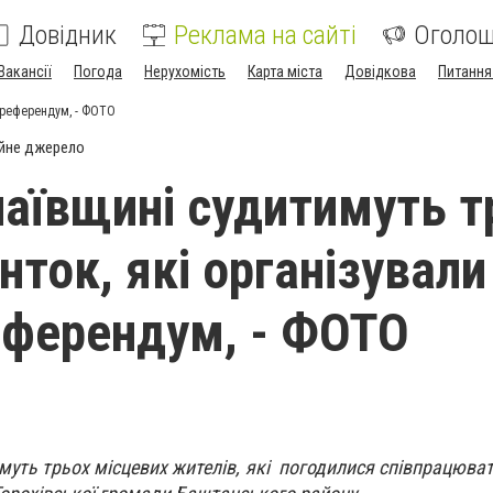
Довідник
Реклама на сайті
Оголо
Вакансії
Погода
Нерухомість
Карта міста
Довідкова
Питання
ореферендум, - ФОТО
йне джерело
аївщині судитимуть т
нток, які організували
ферендум, - ФОТО
уть трьох місцевих жителів, які погодилися співпрацюват