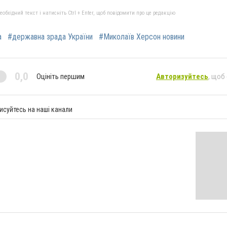
бхідний текст і натисніть Ctrl + Enter, щоб повідомити про це редакцію
а
#державна зрада України
#Миколаїв Херсон новини
0,0
Оцініть першим
Авторизуйтесь
, щоб
исуйтесь на наші канали