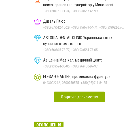
психотерапевт та супервізор у Миколаєві
+380(50)161-11-34, +380(93)667-46-99
Дизель Плюс
+380(67)512-10-29, +380(95)679-54-71, +380(93)982-27-24, +380(67)785-45-70, +380(51)248-33-48
ASTORIA DENTAL CLINIC Українська клініка
сучасної стоматології
+380(66)845-78-77, +380(93)564-73-05
Авіценна Медікал, медичний центр
+380(93)594-00-05, +380(96)400-97-97
ELESA + GANTER, промислова фурнітура
0443002212, 0800750875, +380(98)011-84-55
Додати підприємство
ОГОЛОШЕННЯ