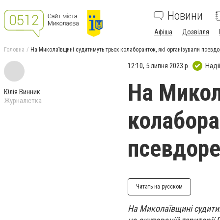
Новини
Афіша
Дозвілля
Головна
На Миколаївщині судитимуть трьох колаборанток, які організували псевд
12:10, 5 липня 2023 р.
Наді
На Микол
Юлія Винник
Журналістка
колабора
псевдоре
Читать на русском
На Миколаївщині судитим