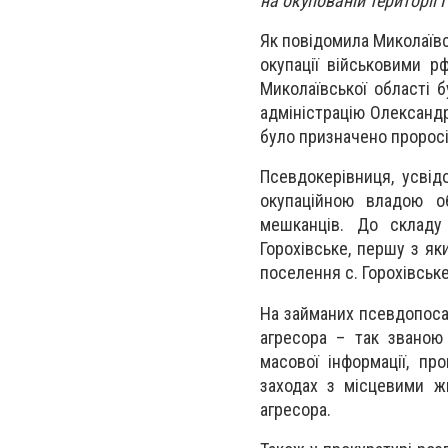
на окупованій території
Як повідомила Миколаївс
окупації військовими р
Миколаївської області 
адміністрацію Олександр
було призначено проросі
Псевдокерівниця, усві
окупаційною владою об
мешканців. До складу
Горохівське, першу з як
поселення с. Горохівське
На займаних псевдопоса
агресора – так званою 
масової інформації, пр
заходах з місцевими жи
агресора.