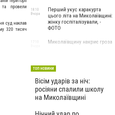
аній території
и та провели
Перший укус каракурта
18:10
Вчора
цього літа на Миколаївщині:
жінку госпіталізували, -
ня суд наклав
ФОТО
уму 320 тисяч
Миколаївщину накриє гроза
17:10
Вчора
ТОП НОВИНИ
Вісім ударів за ніч:
росіяни спалили школу
на Миколаївщині
Нічний удар по