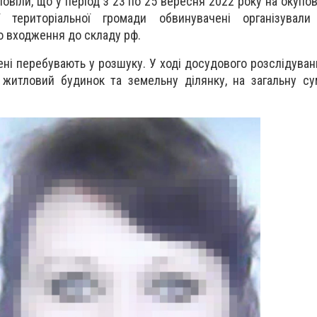
овіли, що у період з 23 по 25 вересня 2022 року на окупов
ої територіальної громади обвинувачені організувал
 входження до складу рф.
ні перебувають у розшуку. У ході досудового розслідуван
 житловий будинок та земельну ділянку, на загальну с