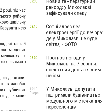
Новий температурний
09:30
рекорд: у Миколаєві
 році, під час
зафіксували спеку
ського району
ково-цивільну
Сотні адрес без
08:10
 Керувати нею
електроенергії до вечора:
де у Миколаєві не буде
ладені на неї
світла, - ФОТО
сла місцевих
 мешканку с.
Прогноз погоди у
08:02
ою сільського
Миколаєві на 7 серпня:
спекотний день з ясним
небом
цією держави-
сть в засобах
У Миколаєві депутати
ших публічних
19:10
Вчора
підтримали будівництво
и дії країни-
модульного містечка для
переселенців