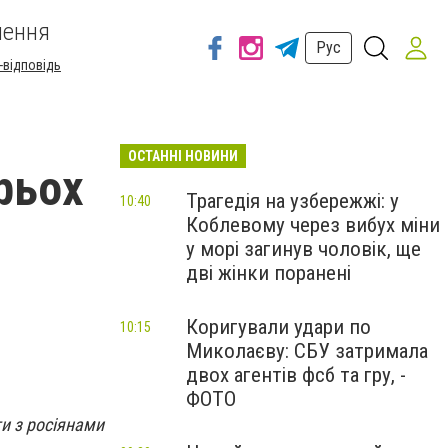
шення
Рус
-відповідь
ОСТАННІ НОВИНИ
рьох
Трагедія на узбережжі: у
10:40
Коблевому через вибух міни
у морі загинув чоловік, ще
дві жінки поранені
Коригували удари по
10:15
Миколаєву: СБУ затримала
двох агентів фсб та гру, -
ФОТО
и з росіянами