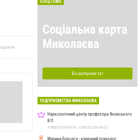
СПЕЦТЕМА
Соціальна карта
Миколаєва
 оцінити
Всі матеріали тут
ПІДПРИЄМСТВА МИКОЛАЄВА
Наркологічний центр професора Яновського
В.П.
+380(97)538-97-07, +380(51)264-06-57
Марина Білодєд - клінічний психолог,