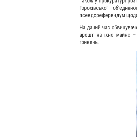
Також у прокуратурі розп
Горохівської об’єднан
псевдореферендум щодо
На даний час обвинуваче
арешт на їхнє майно –
гривень.