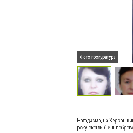
Фото прокуратура
Нагадаємо, на Херсонщин
року скоїли бійці добров