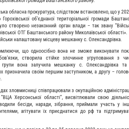
 Горохівської громади Баштанського району.
ька обласна прокуратура, слідством встановлено, що у 2022
ф Горохівської об’єднаної територіальної громади Баштан
було створено незаконний орган влади – так звану "Війсь
івської ОТГ Баштанського району Миколаївської області».
йськи налаштовану місцеву мешканку с. Олександрівка.
домлюючи, що одноосібно вона не зможе виконувати пок
ов’язки, створила стійке злочинне угруповання з чи
 групи вона залучила мешканку с. Олександрівка та
их призначила своїм першим заступником, а другу – голов
.
дах зловмисниці співпрацювали з окупаційною адміністра
"ВЦА Херсонської області", висвітлювали свою діяльні
оводили бесіди, наради, зібрання, приймали участь у ін
телями, агітувати їх приєднатися до рф та підтримуват