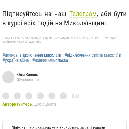
Підписуйтесь на наш
Телеграм
, аби бути
в курсі всіх подій на Миколаївщині.
Якщо ви помітили помилку, виділіть необхідний текст і натисніть Ctrl + Enter, щоб
повідомити про це редакцію
#планові відключення миколаїв
#відключення світла миколаїв
#україна війна
#новини миколаєва
Юлія Винник
Журналістка
0,0
Авторизуйтесь
, щоб оцінити
Діліться цією новиною та підписуйтесь на наші канали