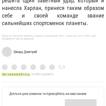
решить один заветный удар, который и
нанесла Харлан, принеся таким образом
себе и своей команде звание
сильнейших спортсменок планеты.
Якщо ви помітили помилку, виділіть необхідний текст і натисніть Ctrl + Enter, щоб
повідомити про це редакцію
Шварц Дмитрий
0,0
Авторизируйтесь
, чтобы оценить
Діліться цією новиною та підписуйтесь на наші канали