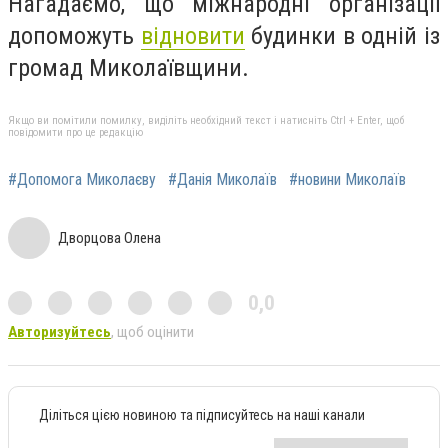
Нагадаємо, що міжнародні організації
допоможуть
відновити
будинки в одній із
громад Миколаївщини.
Якщо ви помітили помилку, виділіть необхідний текст і натисніть Ctrl + Enter, щоб
повідомити про це редакцію
#Допомога Миколаєву
#Данія Миколаїв
#новини Миколаїв
Дворцова Олена
0,0
Авторизуйтесь
, щоб оцінити
Діліться цією новиною та підписуйтесь на наші канали