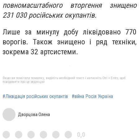
повномасштабного вторгення знищено
231 030 російських окупантів.
Лише за минулу добу ліквідовано 770
ворогів. Також знищено і ряд техніки,
зокрема 32 артсистеми.
Якщо ви помітили помилку, виділіть необхідний текст і натисніть Ctrl + Enter, щоб
повідомити про це редакцію
#Ліквідація російських окупантів
#війна Росія Україна
Дворцова Олена
0,0