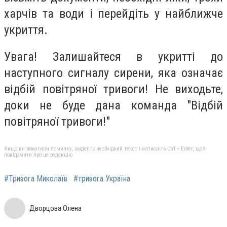
харчів та води і перейдіть у найближче
укриття.
Увага! Залишайтеся в укритті до
наступного сигналу сирени, яка означає
відбій повітряної тривоги! Не виходьте,
доки не буде дана команда "Відбій
повітряної тривоги!"
Якщо ви помітили помилку, виділіть необхідний текст і натисніть Ctrl + Enter, щоб
повідомити про це редакцію
#Тривога Миколаїв
#тривога Україна
Дворцова Олена