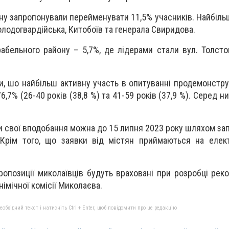
ону запропонували перейменувати 11,5% учасників. Найбіль
лодогвардійська, Китобоїв та генерала Свиридова.
абельного району – 5,7%, де лідерами стали вул. Толстог
ли, шо найбільш активну участь в опитуванні продемонстру
6,7% (26-40 років (38,8 %) та 41-59 років (37,9 %). Серед ни
 свої вподобання можна до 15 липня 2023 року шляхом зап
 Крім того, що заявки від містян приймаються на елек
ропозиції миколаївців будуть враховані при розробці рек
імічної комісії Миколаєва.
бхідний текст і натисніть Ctrl + Enter, щоб повідомити про це редакцію