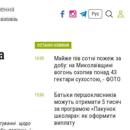
шення
Рус
-відповідь
ОСТАННІ НОВИНИ
а
Майже пів сотні пожеж за
16:00
добу: на Миколаївщині
вогонь охопив понад 43
гектари сухостою, - ФОТО
Батьки першокласників
15:00
можуть отримати 5 тисяч
за програмою «Пакунок
школяра»: як оформити
виплату
туванні щодо