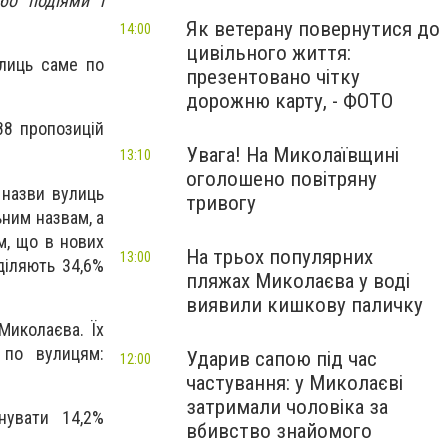
бо подіями і
Як ветерану повернутися до
14:00
цивільного життя:
улиць саме по
презентовано чітку
дорожню карту, - ФОТО
88 пропозицій
Увага! На Миколаївщині
13:10
оголошено повітряну
 назви вулиць
тривогу
ьним назвам, а
м, що в нових
На трьох популярних
13:00
діляють 34,6%
пляжах Миколаєва у воді
виявили кишкову паличку
Миколаєва. Їх
 по вулицям:
Ударив сапою під час
12:00
частування: у Миколаєві
затримали чоловіка за
нувати 14,2%
вбивство знайомого