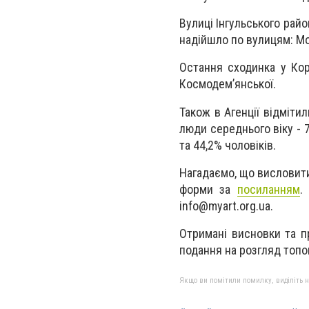
Вулиці Інгульського рай
надійшло по вулицям: Мо
Остання сходинка у Кор
Космодем’янської.
Також в Агенції відміти
люди середнього віку - 7
та 44,2% чоловіків.
Нагадаємо, що висловити
форми за
посиланням
.
info@myart.org.ua
.
Отримані висновки та п
подання на розгляд топон
Якщо ви помітили помилку, виділіть нео