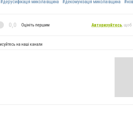
#дерусифікація миколаївщина
#декомунізація миколаївщина
#нов
0,0
Оцініть першим
Авторизуйтесь
, щоб
исуйтесь на наші канали