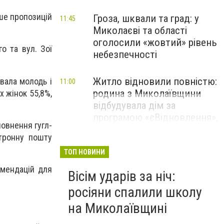
ше пропозицій
Гроза, шквали та град: у
11:45
Миколаєві та області
оголосили «жовтий» рівень
о та вул. Зої
небезпечності
Житло відновили повністю:
вала молодь і
11:00
родина з Миколаївщини
х жінок 55,8%,
відбудувала дім за
програмою «єВідновлення»,
овнення гугл-
- ФОТО
тронну пошту
ТОП НОВИНИ
омендацій для
Вісім ударів за ніч:
росіяни спалили школу
на Миколаївщині