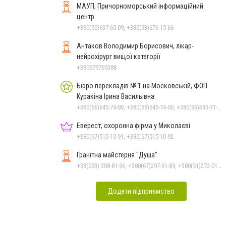
МАУП, Причорноморський інформаційний
центр
+380(50)637-60-09, +380(93)676-15-66
Антаков Володимир Борисович, лікар-
нейрохірург вищої категорії
+380679765388
Бюро перекладів № 1 на Московській, ФОП
Куракіна Ірина Васильівна
+380(66)645-74-00, +380(66)645-74-00, +380(93)383-31-61, +380(95)629-25-06, +380(67)512-47-06
Еверест, охоронна фірма у Миколаєві
+380(67)515-10-91, +380(67)515-10-92
Гранітна майстерня "Душа"
+38(093) 308-81-96, +380(67)297-61-89, +380(51)272-01-73, +380(93)308-81-89
Додати підприємство