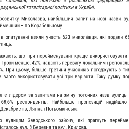
х топонімів, які пов’язані з російською федерацією а
радянської тоталітарної політики в Україні.
розвитку Миколаєва, найбільший запит на нові назви в
айменший – по Корабельному.
 в опитуванні взяли участь 623 миколаївця, які подали 6
лиць.
важають, що при перейменуванні краще використовувати
 Трохи менше, 42%, надають перевагу локальним і регіонал
. При цьому, більше третини учасників погоджують з ти
в варто використовувати усі три варіанти. Таку думку по
а є лідером за запитами на зміну поточних назв вулиць 
 68,6% респондентів. Найбільше пропозицій надійшло
Декабристів, Лягіна і Потьомкінська.
о вулицям Заводського району, які прагнуть перейме
сталось вул. 8 Березня та вул. Крилова.