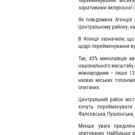
перейменування міськи
наративами імперської і 
Як повідомила Агенція 
Центральному району, н
В Агенції зазначили, що
щодо перейменування ву
Так, 45% миколаївців в
національного масштабу.
міжнародним – лише 13%
назвах міських топонімі
опитаних.
Центральний район міст
хочуть перейменувати
Фалєєвська, Пушкінська, 
Менше уваги приділен
опитуваних. Найбільше ді