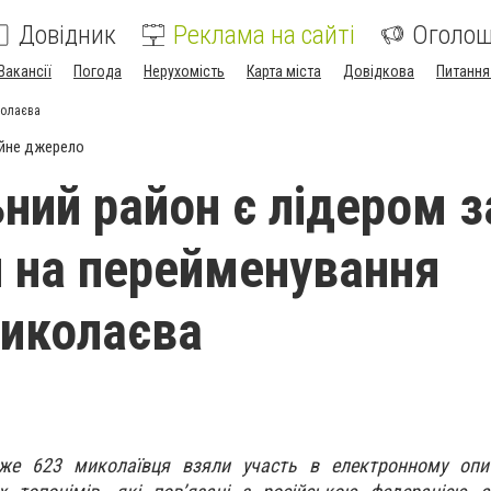
Довідник
Реклама на сайті
Оголо
Вакансії
Погода
Нерухомість
Карта міста
Довідкова
Питання
колаєва
йне джерело
ний район є лідером з
 на перейменування
иколаєва
же 623 миколаївця взяли участь в електронному опи