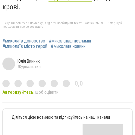
крові.
Якщо ви помітили помилку, виділіть необхідний текст і натисніть Ctrl + Enter, щоб
повідомити про це редакцію
#миколаїв донорство
#миколаївці незламні
#миколаїв місто герой
#миколаїв новини
Юлія Винник
Журналістка
0,0
Авторизуйтесь
, щоб оцінити
Діліться цією новиною та підписуйтесь на наші канали