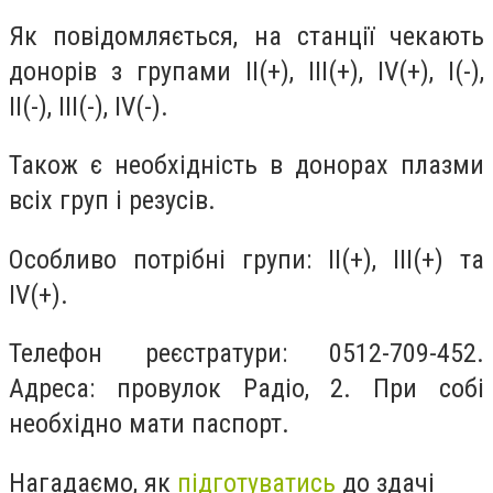
Як повідомляється, на станції чекають
донорів з групами II(+), III(+), IV(+), I(-),
II(-), III(-), IV(-).
Також є необхідність в донорах плазми
всіх груп і резусів.
Особливо потрібні групи: II(+), III(+) та
IV(+).
Телефон реєстратури: 0512-709-452.
Адреса: провулок Радіо, 2. При собі
необхідно мати паспорт.
Нагадаємо, як
підготуватись
до здачі