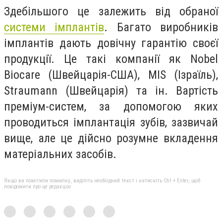
Здебільшого це залежить від обраної
системи імплантів
. Багато виробників
імплантів дають довічну гарантію своєї
продукції. Це такі компанії як Nobel
Biocare (Швейцарія-США), MIS (Ізраїль),
Straumann (Швейцарія) та ін. Вартість
преміум-систем, за допомогою яких
проводиться імплантація зубів, зазвичай
вище, але це дійсно розумне вкладення
матеріальних засобів.
Якщо ви помітили помилку, виділіть необхідний текст і натисніть Ctrl + Enter, щоб
повідомити про це редакцію