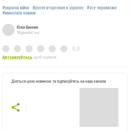
#україна війна
#росія вторгення в україну
#зсу переможе
#миколаїв новини
Юлія Винник
Журналістка
0,0
Авторизуйтесь
, щоб оцінити
Діліться цією новиною та підписуйтесь на наші канали