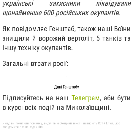
українські захисники ліквідували
щонайменше 600 російських окупантів.
Як повідомляє Генштаб, також наші Воїни
знищили й ворожий вертоліт, 5 танків та
іншу техніку окупантів.
Загальні втрати росії:
Дані Генштабу
Підписуйтесь на наш
Телеграм
, аби бути
в курсі всіх подій на Миколаївщині.
Якщо ви помітили помилку, виділіть необхідний текст і натисніть Ctrl + Enter, щоб
повідомити про це редакцію