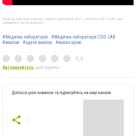
Якщо ви помітили помилку, виділіть необхідний текст і натисніть Ctrl + Enter, щоб
повідомити про це редакцію
#Медична лабораторія
#Медична лабораторія CSD LAB
#аналізи
#здати аналізи
#аналіз крові
0,0
Авторизуйтесь
, щоб оцінити
Діліться цією новиною та підписуйтесь на наші канали