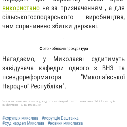
використано
не за призначенням , а для
сільськогосподарського виробництва,
чим спричинено збитки державі.
Фото - обласна прокуратура
Нагадаємо, у Миколаєві судитимуть
завідувача кафедри одного з ВНЗ та
псевдореформатора "Миколаївської
Народної Республіки".
Якщо ви помітили помилку, виділіть необхідний текст і натисніть Ctrl + Enter, щоб
повідомити про це редакцію
#корупція миколаїв
#корупція Баштанка
#суд нардеп Миколаїв
#новини миколаєва