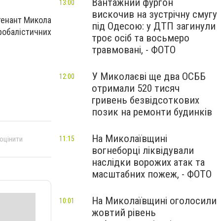
Вантажний фургон
13:00
вискочив на зустрічну смугу
тенант Микола
під Одесою: у ДТП загинули
робалістичних
троє осіб та восьмеро
травмовані, - ФОТО
У Миколаєві ще два ОСББ
12:00
отримали 520 тисяч
гривень безвідсоткових
позик на ремонти будинків
На Миколаївщині
 оцінити
11:15
вогнеборці ліквідували
наслідки ворожих атак та
масштабних пожеж, - ФОТО
На Миколаївщині оголосили
10:01
жовтий рівень