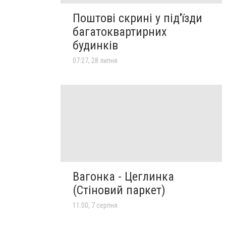
Поштові скрині у під'їзди
багатоквартирних
будинків
07:27, 28 липня
Вагонка - Цеглинка
(Стіновий паркет)
11:00, 7 серпня