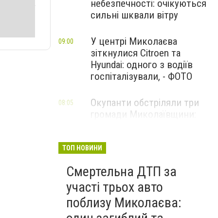
небезпечності: очікуються
сильні шквали вітру
У центрі Миколаєва
09:00
зіткнулися Citroen та
Hyundai: одного з водіїв
госпіталізували, - ФОТО
Окупанти обстріляли три
08:05
громади Миколаївщини:
поранено чоловіка та
пошкоджено АЗС і склади
ТОП НОВИНИ
Смертельна ДТП за
участі трьох авто
поблизу Миколаєва: