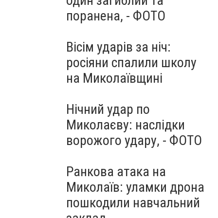
один загиблий та
поранена, - ФОТО
Вісім ударів за ніч:
росіяни спалили школу
на Миколаївщині
Нічний удар по
Миколаєву: наслідки
ворожого удару, - ФОТО
Ранкова атака на
Миколаїв: уламки дрона
пошкодили навчальний