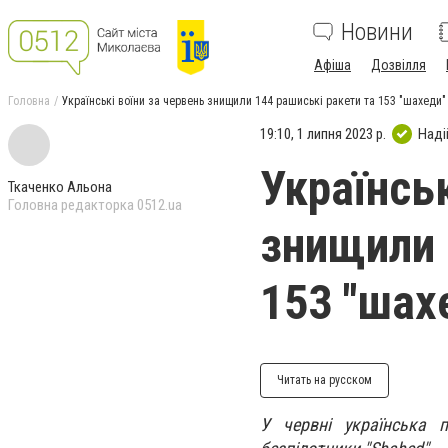
Новини
Афіша
Дозвілля
Головна
Українські воїни за червень знищили 144 рашиські ракети та 153 "шахеди"
19:10, 1 липня 2023 р.
Наді
Українськ
Ткаченко Альона
Головна редакторка 0512.ua
знищили 
153 "шах
Читать на русском
У червні українська 