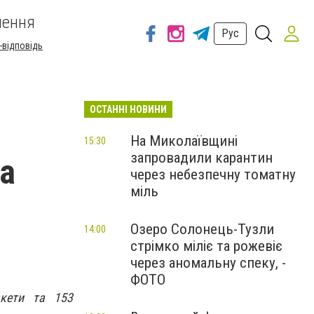
шення
Рус
-відповідь
ОСТАННІ НОВИНИ
На Миколаївщині
15:30
запровадили карантин
та
через небезпечну томатну
міль
Озеро Солонець-Тузли
14:00
стрімко міліє та рожевіє
через аномальну спеку, -
ФОТО
акети та 153