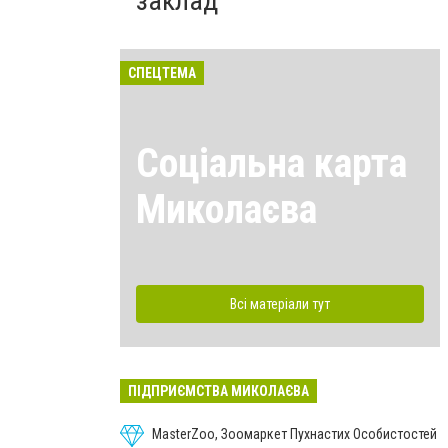
заклад
СПЕЦТЕМА
Соціальна карта
Миколаєва
Всі матеріали тут
ПІДПРИЄМСТВА МИКОЛАЄВА
MasterZoo, Зоомаркет Пухнастих Особистостей