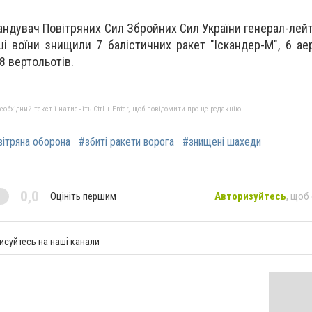
андувач Повітряних Сил Збройних Сил України генерал-лей
ші воїни знищили 7 балістичних ракет "Іскандер-М", 6 ае
 8 вертольотів.
бхідний текст і натисніть Ctrl + Enter, щоб повідомити про це редакцію
вітряна оборона
#збиті ракети ворога
#знищені шахеди
0,0
Оцініть першим
Авторизуйтесь
, щоб
исуйтесь на наші канали