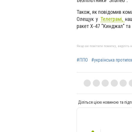
безпілотники "Shahed".
Також, як повідомив ком
Олещук у
Телеграмі,
на
ракет Х-47 "Кинджал" та
Якщо ви помітили помилку, виділіть нео
#ППО
#українська протипо
Діліться цією новиною та підп