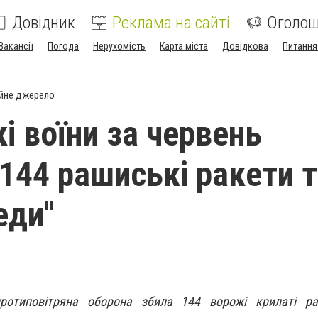
Довідник
Реклама на сайті
Оголо
Вакансії
Погода
Нерухомість
Карта міста
Довідкова
Питання
йне джерело
і воїни за червень
144 рашиські ракети 
еди"
протиповітряна оборона збила 144 ворожі крилаті р