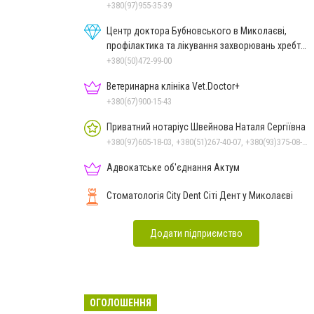
+380(97)955-35-39
Центр доктора Бубновського в Миколаєві,
профілактика та лікування захворювань хребта
і суглобів
+380(50)472-99-00
Ветеринарна клініка Vet.Doctor+
+380(67)900-15-43
Приватний нотаріус Швейнова Наталя Сергіївна
+380(97)605-18-03, +380(51)267-40-07, +380(93)375-08-48
Адвокатське об'єднання Актум
Стоматологія City Dent Сіті Дент у Миколаєві
Додати підприємство
ОГОЛОШЕННЯ