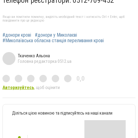
Телефон реєстратори: 0512-709-452
Якщо ви помітили помилку, виділіть необхідний текст і натисніть Ctrl + Enter, щоб
повідомити про це редакцію
#донори крові
#донори у Миколаєві
#Миколаївська обласна станція переливання крові
Ткаченко Альона
Головна редакторка 0512.ua
0,0
Авторизуйтесь
, щоб оцінити
Діліться цією новиною та підписуйтесь на наші канали