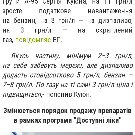
групи А-95 Сергія Куюна, на 11 грн/л
зросте податкове навантаження
на бензин, на 8 грн/л — на дизпаливо,
на 3 грн/л — на скраплений
газ,
повідомляє
ЕП.
-
Якусь частину, мінімум 2−3 грн/л,
на себе заберуть мережі, але дизпаливо
додасть стовідсотково 5 грн/л, бензин —
7−8 грн/л. По газу на ті самі 3 грн/л ціна і
підвищиться
,- пояснив Куюн.
Змінюється порядок продажу препаратів
в рамках програми "Доступні ліки"