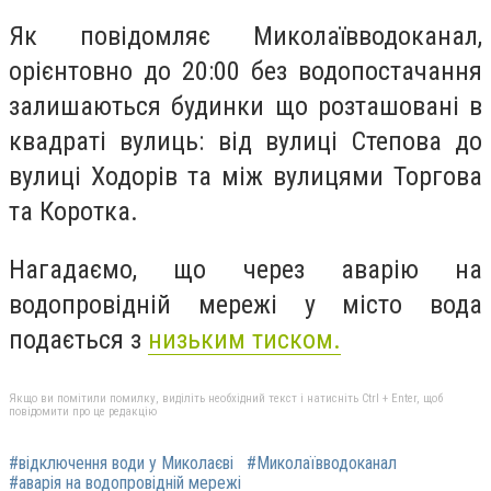
Як повідомляє Миколаївводоканал,
орієнтовно до 20:00 без водопостачання
залишаються будинки що розташовані в
квадраті вулиць: від вулиці Степова до
вулиці Ходорів та між вулицями Торгова
та Коротка.
Нагадаємо, що через аварію на
водопровідній мережі у місто вода
подається з
низьким тиском.
Якщо ви помітили помилку, виділіть необхідний текст і натисніть Ctrl + Enter, щоб
повідомити про це редакцію
#відключення води у Миколаєві
#Миколаївводоканал
#аварія на водопровідній мережі