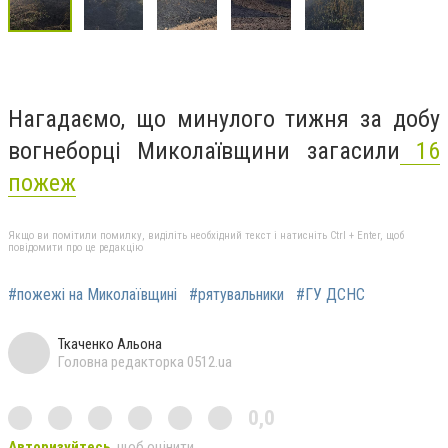
Нагадаємо, що минулого тижня за добу
вогнеборці Миколаївщини загасили
16
пожеж
Якщо ви помітили помилку, виділіть необхідний текст і натисніть Ctrl + Enter, щоб
повідомити про це редакцію
#пожежі на Миколаївщині
#рятувальники
#ГУ ДСНС
Ткаченко Альона
Головна редакторка 0512.ua
0,0
Авторизуйтесь
, щоб оцінити