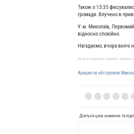
Також о 15:35 фіксувалис
громади. Влучено в прив
У м. Миколаїв, Первома
відносно спокійно.
Нагадаємо, вчора вночі
Якщо ви помітили помилку, виділіть нео
#рашисти обстріляли Микол
Діліться цією новиною та підп