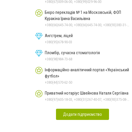
+380(67)009-06-00, +380(99)029-96-00
Бюро перекладів № 1 на Московській, ФОП
Куракіна Ірина Васильівна
+380(66)645-74-00, +380(66)645-74-00, +380(93)383-31-61, +380(95)629-25-06, +380(67)512-47-06
Ангстрем, ліцей
+380(95)678-90-03
Пломбір, сучасна стоматологія
+380(98)984-73-68
Інформаційно-аналітичний портал «Український
футбол»
+380(44)570-62-50
Приватний нотаріус Швейнова Наталя Сергіївна
+380(97)605-18-03, +380(51)267-40-07, +380(93)375-08-48
Додати підприємство