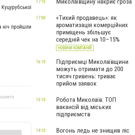
Миколаївщину накриє гроза
17:10
у Куцурубської
«Тихий продавець»: як
17:00
ароматизація комерційних
а ніч пройшли
приміщень збільшує
середній чек на 10–15%
НОВИНИ КОМПАНІЙ
Підприємці Миколаївщини
16:10
можуть отримати до 200
тисяч гривень: триває
прийом заявок
 оцінити
Робота Миколаїв: ТОП
15:10
вакансій від міських
підприємств
Вогонь ледь не знищив ліс
14:10