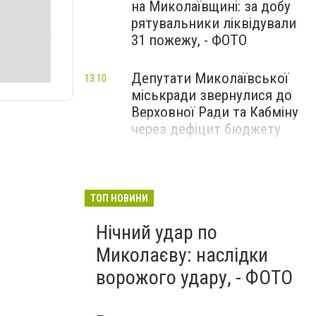
на Миколаївщині: за добу
рятувальники ліквідували
31 пожежу, - ФОТО
Депутати Миколаївської
13:10
міськради звернулися до
Верховної Ради та Кабміну
через дефіцит бюджету
ТОП НОВИНИ
Нічний удар по
Миколаєву: наслідки
ворожого удару, - ФОТО