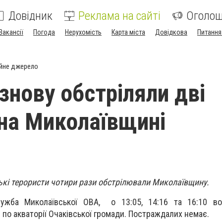
Довідник
Реклама на сайті
Оголо
Вакансії
Погода
Нерухомість
Карта міста
Довідкова
Питання
йне джерело
знову обстріляли дві
на Миколаївщині
ські терористи чотири рази обстрілювали Миколаївщину.
ужба Миколаївської ОВА, о 13:05, 14:16 та 16:10 во
 по акваторії Очаківської громади. Постраждалих немає.