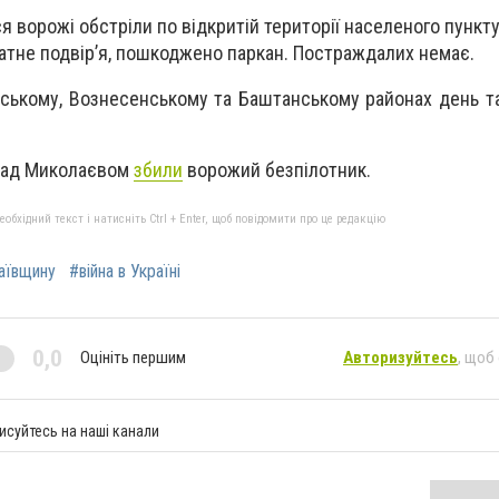
я ворожі обстріли по відкритій території населеного пункт
атне подвір’я, пошкоджено паркан. Постраждалих немає.
йському, Вознесенському та Баштанському районах день т
 над Миколаєвом
збили
ворожий безпілотник.
бхідний текст і натисніть Ctrl + Enter, щоб повідомити про це редакцію
аївщину
#війна в Україні
0,0
Оцініть першим
Авторизуйтесь
, щоб
исуйтесь на наші канали