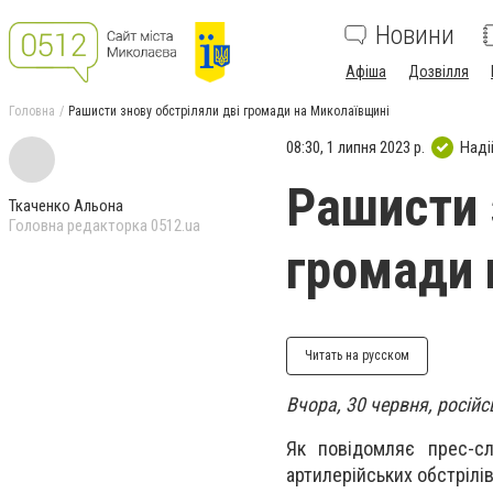
Новини
Афіша
Дозвілля
Головна
Рашисти знову обстріляли дві громади на Миколаївщині
08:30, 1 липня 2023 р.
Наді
Рашисти 
Ткаченко Альона
Головна редакторка 0512.ua
громади 
Читать на русском
Вчора, 30 червня, росій
Як повідомляє прес-сл
артилерійських обстрілів