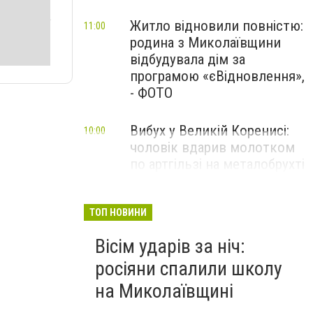
Житло відновили повністю:
11:00
родина з Миколаївщини
відбудувала дім за
програмою «єВідновлення»,
- ФОТО
Вибух у Великій Коренисі:
10:00
чоловік вдарив молотком
по артгільзі на металобрухті
— один загиблий та двоє
поранених
ТОП НОВИНИ
Вісім ударів за ніч:
росіяни спалили школу
на Миколаївщині