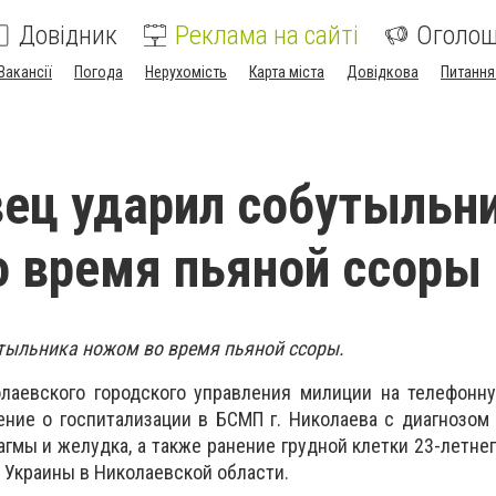
Довідник
Реклама на сайті
Оголо
Вакансії
Погода
Нерухомість
Карта міста
Довідкова
Питання
ец ударил собутыльн
 время пьяной ссоры
тыльника ножом во время пьяной ссоры.
лаевского городского управления милиции на телефонн
ение о госпитализации в БСМП г. Николаева с диагнозо
гмы и желудка, а также ранение грудной клетки 23-летнег
Украины в Николаевской области.