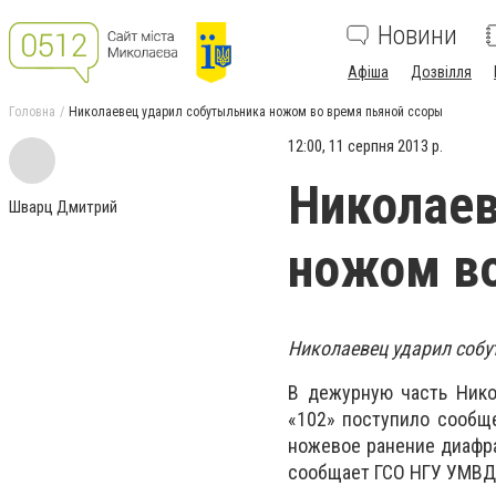
Новини
Афіша
Дозвілля
Головна
Николаевец ударил собутыльника ножом во время пьяной ссоры
12:00, 11 серпня 2013 р.
Николаев
Шварц Дмитрий
ножом во
Николаевец ударил собу
В дежурную часть Нико
«102» поступило сообщ
ножевое ранение диафра
сообщает ГСО НГУ УМВД 