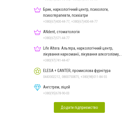
Брик, наркологічний центр, психологи,
психотерапевти, психіатри
+380(67)400-44-77, +380(67)400-44-77
ANdent, стоматологія
+380(67)571-44-77
Life Altera. Альтера, наркологічний центр,
лікування наркоманії, лікування алкоголізму,
зняття ломки
+380(97)741-44-47
ELESA + GANTER, промислова фурнітура
0443002212, 0800750875, +380(98)011-84-55
Ангстрем, ліцей
+380(95)678-90-03
Додати підприємство