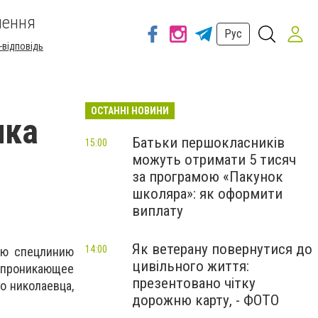
шення
Рус
-відповідь
ОСТАННІ НОВИНИ
ика
Батьки першокласників
15:00
можуть отримати 5 тисяч
за програмою «Пакунок
школяра»: як оформити
виплату
Як ветерану повернутися до
14:00
ую спецлинию
цивільного життя:
м проникающее
презентовано чітку
о николаевца,
дорожню карту, - ФОТО