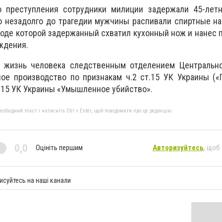
 преступления сотрудники милиции задержали 45-летн
о незадолго до трагедии мужчины распивали спиртные н
 ходе которой задержанный схватил кухонный нож и нанес
ждения.
 жизнь человека следственным отделением Центрально
ное производство по признакам ч.2 ст.15 УК Украины (
т115 УК Украины «Умышленное убийство».
бхідний текст і натисніть Ctrl + Enter, щоб повідомити про це редакцію
0,0
Оцініть першим
Авторизуйтесь
, щоб
исуйтесь на наші канали