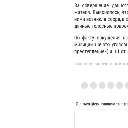
За совершение данного
жителя. Выяснилось, чт
ними возникла ссора, в
данные телесные повре
По факту покушения на
милиции начато уголов
преступление») и ч.1 с
Якщо ви помітили помилку, виділіть нео
Діліться цією новиною та підп