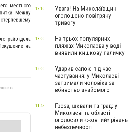
его местного
Увага! На Миколаївщині
13:10
апитки. Между
оголошено повітряну
 потерпевшему
тривогу
На трьох популярних
го райотдела
13:00
пляжах Миколаєва у воді
«Покушение на
виявили кишкову паличку
Ударив сапою під час
12:00
частування: у Миколаєві
затримали чоловіка за
 оцінити
вбивство знайомого
Гроза, шквали та град: у
11:45
Миколаєві та області
оголосили «жовтий» рівень
небезпечності