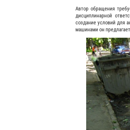
Автор обращения т
ребу
дисциплинарной ответ
создание условий для а
машинами
он предлагае