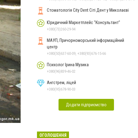
Стоматологія City Dent Сіті Дент у Миколаєві
Юридичний Маркетплейс "Консультант"
+380(73)260-29-94
МАУП, Причорноморський інформаційний
центр
+380(50)637-60-09, +380(93)676-15-66
Психолог Ірина Музика
+380(96)839-46-02
Ангстрем, ліцей
+380(95)678-90-03
Додати підприємство
ОГОЛОШЕННЯ