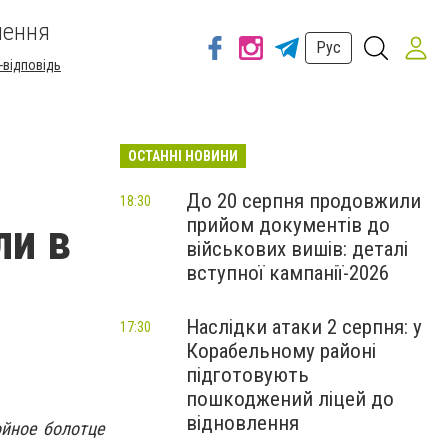
шення
Рус
-відповідь
ОСТАННІ НОВИНИ
До 20 серпня продовжили
18:30
прийом документів до
ли в
військових вишів: деталі
вступної кампанії-2026
Наслідки атаки 2 серпня: у
17:30
Корабельному районі
підготовують
пошкоджений ліцей до
відновлення
йное болотце