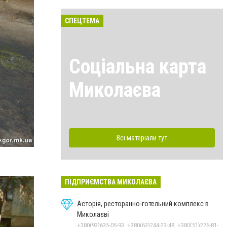
СПЕЦТЕМА
Соціальна карта
Миколаєва
Всі матеріали тут
ПІДПРИЄМСТВА МИКОЛАЄВА
Асторія, ресторанно-готельний комплекс в
Миколаєві
+380(93)635-05-93, +380(63)244-23-48, +380(51)276-81-65, +380(93)361-03-37, +380(95)172-60-42, +380(51)277-66-77, +380(68)916-39-76