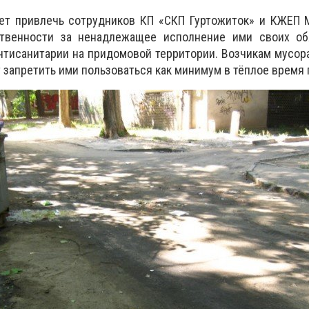
ет
привлечь сотрудников КП «СКП Гуртожиток» и КЖЕП 
ственности за ненадлежащее исполнение ими своих об
нтисанитарии на придомовой территории.
В
озчикам мусор
т
запретить ими пользоваться как минимум в тёплое время 