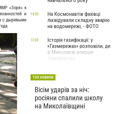
навчального року
ММР «Зоря» к
язанностей и
На Космонавтів фахівці
14:30
а с дырявыми
ліквідували складну аварію
года.
на водомережі, - ФОТО
Історія газифікації: у
13:30
«Газмережах» розповіли, де
в Миколаєві вперше
з'явився газ
Літній відпочинок у
13:00
Миколаєві 2026: шукаємо
ТОП НОВИНИ
нові враження та
Вісім ударів за ніч:
перезавантаження
росіяни спалили школу
ПАРТНЕРСЬКИЙ СПЕЦПРОЄКТ
на Миколаївщині