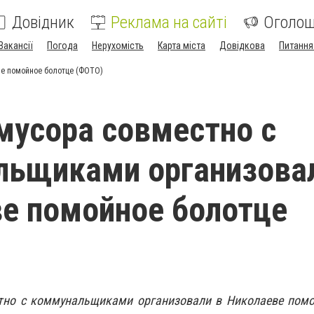
Довідник
Реклама на сайті
Оголо
Вакансії
Погода
Нерухомість
Карта міста
Довідкова
Питання
ве помойное болотце (ФОТО)
мусора совместно с
льщиками организова
е помойное болотце
тно с коммунальщиками организовали в Николаеве помо