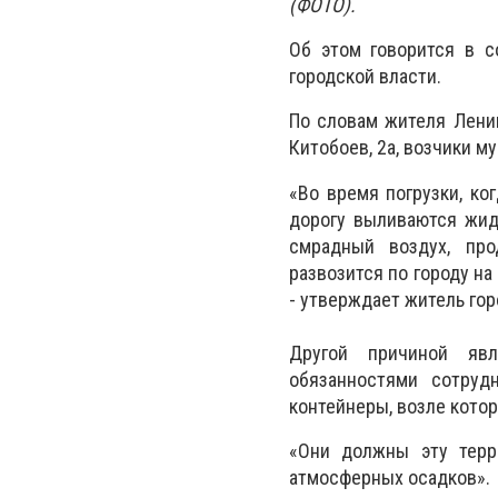
(ФОТО).
Об этом говорится в 
городской власти.
По словам жителя Ленин
Китобоев, 2а, возчики м
«Во время погрузки, ко
дорогу выливаются жид
смрадный воздух, про
развозится по городу на
- утверждает житель гор
Другой причиной
яв
обязанностями сотру
контейнеры, возле кото
«
Они
должны эту терр
атмосферных осадков
»
.