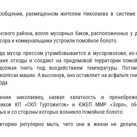
сообщении, размещенном жителем Николаева в системе
ского района, возле мусорных баков, расположенных у 
усора и коммунальщики устроили помойное болото.
гда мусор прессом утрамбовывается в мусоровозове, из-
кие отходы и создают на придомовой территории помой
должая гнить под воздействием температуры. Пото
 колёсах машин. А высохнув, оно оставляет на асфальте гн
ода.
ления николаевец назвал
халатность и пренебреж
дников КП «СКП Гуртожиток» и КЖЕП ММР «Зоря», об
рых и со стороны которых возникло помойное болото:
иторию регулярно мыть, чего они в жизни не делали