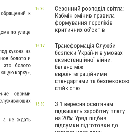
Сезонний розподіл світла:
16:30
 обращений к
Кабмін змінив правила
формування переліків
критичних об'єктів
дома по улице
Трансформація Служби
16:17
под кузова на
безпеки України в умовах
ное болото и
екзистенційної війни:
м это болото
баланс між
иющую корку»,
євроінтеграційними
стандартами та безпековою
стійкістю
ение своими
служивающих
З 1 вересня освітянам
15:30
підвищать заробітну плату
на 20%: Уряд підбив
, а не ждать
підсумки підготовки до