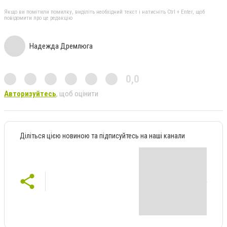
Якщо ви помітили помилку, виділіть необхідний текст і натисніть Ctrl + Enter, щоб
повідомити про це редакцію
Надежда Дремлюга
0,0
Авторизуйтесь
, щоб оцінити
Діліться цією новиною та підписуйтесь на наші канали