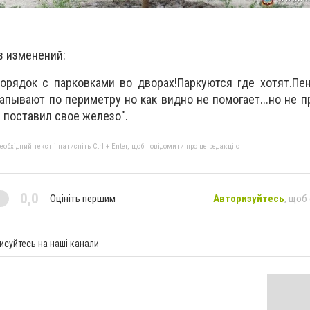
з изменений:
порядок с парковками во дворах!Паркуются где хотят.П
пывают по периметру но как видно не помогает...но не п
е поставил свое железо".
бхідний текст і натисніть Ctrl + Enter, щоб повідомити про це редакцію
0,0
Оцініть першим
Авторизуйтесь
, щоб
исуйтесь на наші канали