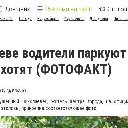
Довідник
Реклама на сайті
Оголо
Вакансії
Погода
Нерухомість
Карта міста
Довідкова
Питання
еве водители паркуют
е хотят (ФОТОФАКТ)
о, где хотят.
ущенный николаевец, житель центра города, на офици
го головы, прикрепив соответствующее фото: