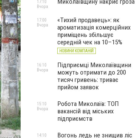
Миколаївщину накриє гроза
17:10
Вчора
«Тихий продавець»: як
17:00
Вчора
ароматизація комерційних
приміщень збільшує
середній чек на 10–15%
НОВИНИ КОМПАНІЙ
Підприємці Миколаївщини
16:10
Вчора
можуть отримати до 200
тисяч гривень: триває
прийом заявок
Робота Миколаїв: ТОП
15:10
Вчора
вакансій від міських
підприємств
Вогонь ледь не знищив ліс
14:10