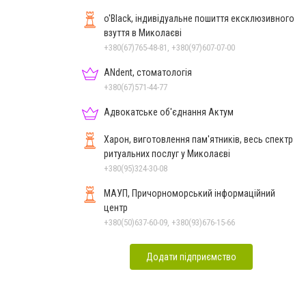
o'Black, індивідуальне пошиття ексклюзивного
взуття в Миколаєві
+380(67)765-48-81, +380(97)607-07-00
ANdent, стоматологія
+380(67)571-44-77
Адвокатське об'єднання Актум
Харон, виготовлення пам'ятників, весь спектр
ритуальних послуг у Миколаєві
+380(95)324-30-08
МАУП, Причорноморський інформаційний
центр
+380(50)637-60-09, +380(93)676-15-66
Додати підприємство