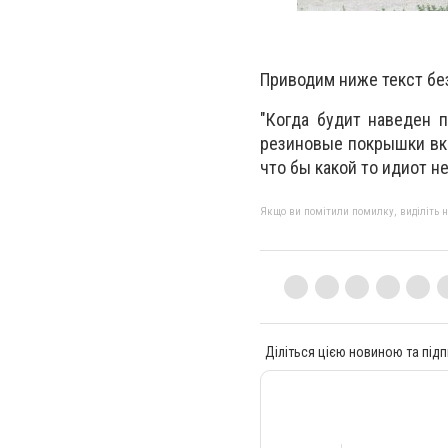
Приводим ниже текст бе
"Когда будит наведен 
резиновые покрышки вка
что бы какой то идиот н
Якщо ви помітили помилку, виділіть нео
Діліться цією новиною та підп