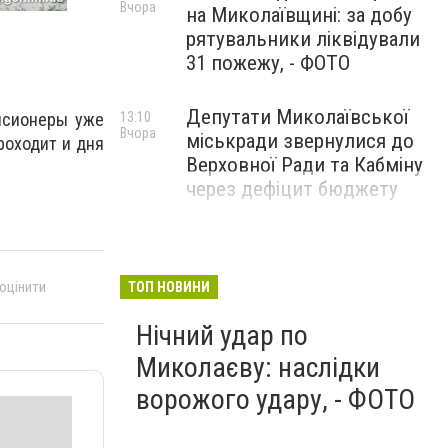
Вчора
на Миколаївщині: за добу
рятувальники ліквідували
31 пожежу, - ФОТО
Депутати Миколаївської
енсионеры уже
13:10
Вчора
міськради звернулися до
роходит и дня
Верховної Ради та Кабміну
через дефіцит бюджету
 оцінити
ТОП НОВИНИ
Нічний удар по
Миколаєву: наслідки
ворожого удару, - ФОТО