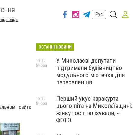
шення
Рус
-відповідь
ОСТАННІ НОВИНИ
У Миколаєві депутати
19:10
Вчора
підтримали будівництво
модульного містечка для
переселенців
Перший укус каракурта
18:10
Вчора
цього літа на Миколаївщині:
альном сайте
жінку госпіталізували, -
ФОТО