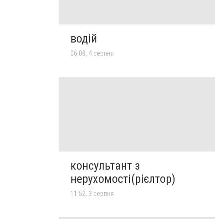
водій
06:08, 4 серпня
консультант з
нерухомості(рієлтор)
11:52, 3 серпня