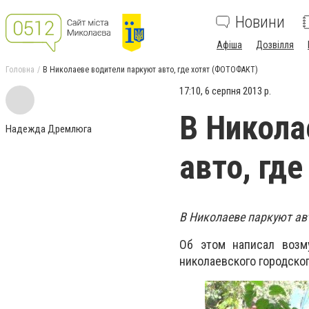
Новини
Афіша
Дозвілля
Головна
В Николаеве водители паркуют авто, где хотят (ФОТОФАКТ)
17:10, 6 серпня 2013 р.
В Никола
Надежда Дремлюга
авто, гд
В Николаеве паркуют авт
Об этом написал возм
николаевского городско