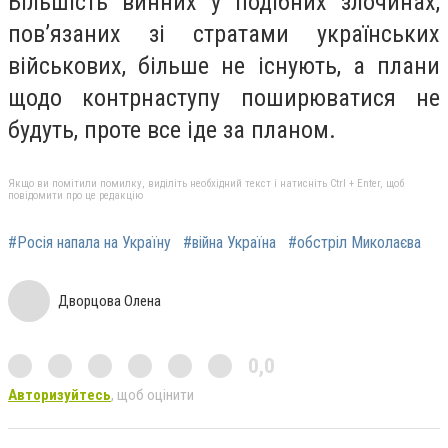
Більшість винних у подібних злочинах,
пов’язаних зі стратами українських
військових, більше не існують, а плани
щодо контрнаступу поширюватися не
будуть, проте все іде за планом.
Якщо ви помітили помилку, виділіть необхідний текст і натисніть Ctrl + Enter, щоб
повідомити про це редакцію
#Росія напала на Україну
#війна Україна
#обстріл Миколаєва
Дворцова Олена
0,0
Авторизуйтесь
, щоб оцінити