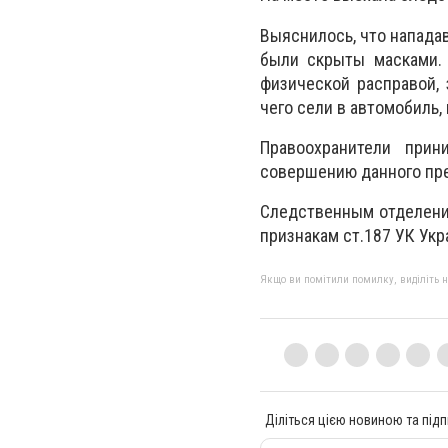
Выяснилось, что нападав
были скрыты масками. 
физической расправой,
чего сели в автомобиль,
Правоохранители при
совершению данного пр
Следственным отделение
признакам ст.187 УК Укр
Якщо ви помітили помилку, виділіть нео
Діліться цією новиною та підп