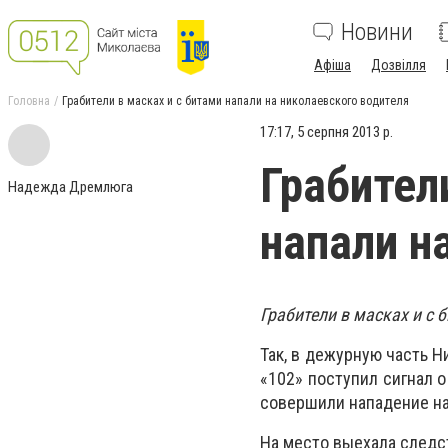
Новини
Афіша
Дозвілля
Головна
Грабители в масках и с битами напали на николаевского водителя
17:17, 5 серпня 2013 р.
Грабител
Надежда Дремлюга
напали н
Грабители в масках и с 
Так, в дежурную часть 
«102» поступил сигнал о
совершили нападение на
На место выехала следс