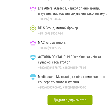
Life Altera. Альтера, наркологічний центр,
лікування наркоманії, лікування алкоголізму,
зняття ломки
+380(97)741-44-47
BTLS Group, митний брокер
+38 (067) 286-27-84
МАС, стоматологія
+380(63)988-27-27
ASTORIA DENTAL CLINIC Українська клініка
сучасної стоматології
+380(66)845-78-77, +380(93)564-73-05
Medicasano Миколаїв, клініка комплексного
консервативного лікування
+380(67)009-06-00, +380(99)029-96-00
Додати підприємство