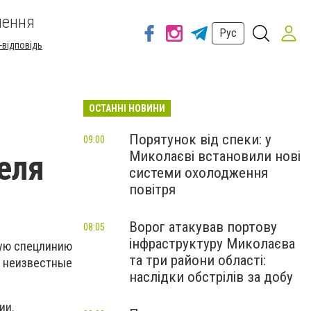
шення
Рус
-відповідь
ОСТАННІ НОВИНИ
Порятунок від спеки: у
09:00
Миколаєві встановили нові
еля
системи охолодження
повітря
Ворог атакував портову
08:05
інфраструктуру Миколаєва
ную спецлинию
та три райони області:
ц неизвестные
наслідки обстрілів за добу
ии.