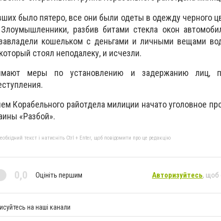
ших было пятеро, все они были одеты в одежду черного цве
Злоумышленники, разбив битами стекла окон автомобил
 завладели кошельком с деньгами и личными вещами вод
 который стоял неподалеку, и исчезли.
нимают меры по установлению и задержанию лиц, п
еступления.
м Корабельного райотдела милиции начато уголовное пр
аины «Разбой».
бхідний текст і натисніть Ctrl + Enter, щоб повідомити про це редакцію
0,0
Оцініть першим
Авторизуйтесь
, щоб
исуйтесь на наші канали