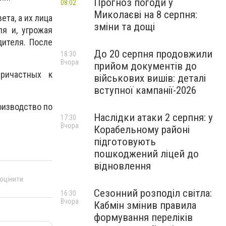
Прогноз погоди у
08:02
Миколаєві на 8 серпня:
та, а их лица
зміни та дощі
я и, угрожая
ителя. После
До 20 серпня продовжили
18:30
Вчора
прийом документів до
ричастных к
військових вишів: деталі
вступної кампанії-2026
оизводство по
Наслідки атаки 2 серпня: у
17:30
Вчора
Корабельному районі
підготовують
пошкоджений ліцей до
відновлення
 оцінити
Сезонний розподіл світла:
16:30
Вчора
Кабмін змінив правила
формування переліків