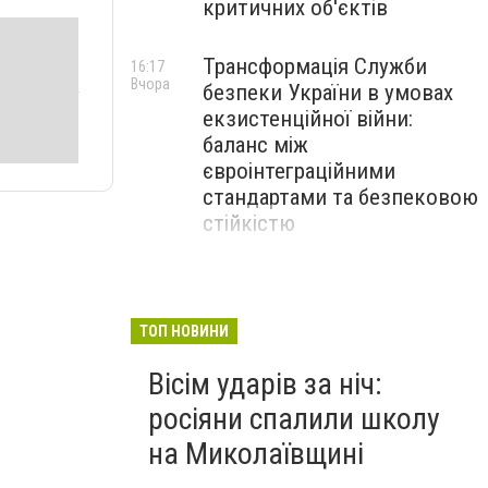
критичних об'єктів
Трансформація Служби
16:17
Вчора
безпеки України в умовах
екзистенційної війни:
баланс між
євроінтеграційними
стандартами та безпековою
стійкістю
З 1 вересня освітянам
15:30
Вчора
підвищать заробітну плату
на 20%: Уряд підбив
ТОП НОВИНИ
підсумки підготовки до
Вісім ударів за ніч:
навчального року
росіяни спалили школу
на Миколаївщині