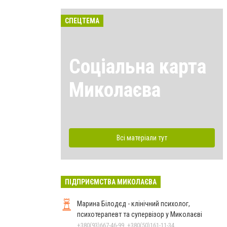
СПЕЦТЕМА
Соціальна карта
Миколаєва
Всі матеріали тут
ПІДПРИЄМСТВА МИКОЛАЄВА
Марина Білодєд - клінічний психолог,
психотерапевт та супервізор у Миколаєві
+380(93)667-46-99, +380(50)161-11-34