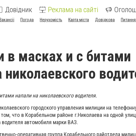
Довідник
Реклама на сайті
Оголо
Вакансії
Погода
Нерухомість
Карта міста
Довідкова
Питання
и в масках и с битами
а николаевского водит
битами напали на николаевского водителя.
Николаевского городского управления милиции на телефон
 том, что в Корабельном районе г.Николаева на одной ули
 водителя автомобиля марки ВАЗ.
твенно-оперативная группа Корабельного райотдела милиц