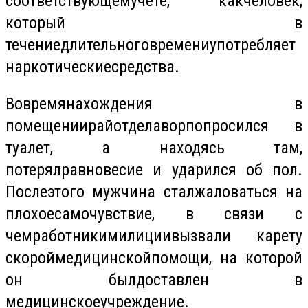
соответствующем
учете
,
как
человек
,
который
в
течение
длительного
времени
употребляет
наркотические
средства
.
Во
время
нахождения
в
помещении
райотдела
вор
попросился
в
туалет, а
находясь
там,
потерял
равновесие
и
ударился
об пол.
После
этого
мужчина
стал
жаловаться
на
плохое
самочувствие
, в
связи
с
чем
работники
милиции
вызвали
карету
скорой
медицинской
помощи
, на
которой
он
был
доставлен
в
медицинское
учреждение
.