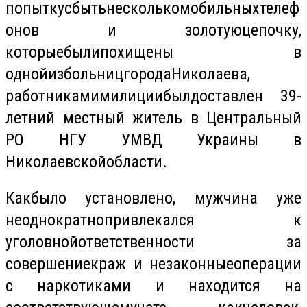
попытку
сбыть
несколько
мобильных
телеф
онов
и
золотую
цепочку
,
которые
были
похищены
в
одной
из
больниц
города
Николаева
,
работниками
милиции
был
доставлен
39-
летний
местный
житель в
Центральный
РО НГУ УМВД
Украины
в
Николаевской
области
.
Как
было
установлено, мужчина уже
неоднократно
привлекался
к
уголовной
ответственности
за
совершение
краж
и
незаконные
операции
с наркотиками и
находится
на