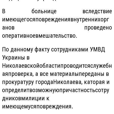
В
больнице
вследствие
имеющегося
повреждения
внутренних
орг
анов
проведено
оперативное
вмешательство
.
По
данному
факту
сотрудниками
УМВД
Украины
в
Николаевской
области
проводится
служебн
ая
проверка
, а все
материалы
переданы
в
прокуратуру
города
Николаева
,
каторая
и
определит
возможную
причастность
сотру
дников
милиции
к
имеющемуся
повреждения
.