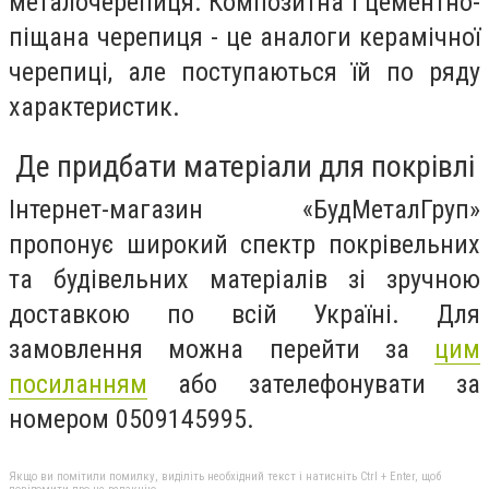
металочерепиця. Композитна і цементно-
піщана черепиця - це аналоги керамічної
черепиці, але поступаються їй по ряду
характеристик.
Де придбати матеріали для покрівлі
Інтернет-магазин «БудМеталГруп»
пропонує широкий спектр покрівельних
та будівельних матеріалів зі зручною
доставкою по всій Україні. Для
замовлення можна перейти за
цим
посиланням
або зателефонувати за
номером 0509145995.
Якщо ви помітили помилку, виділіть необхідний текст і натисніть Ctrl + Enter, щоб