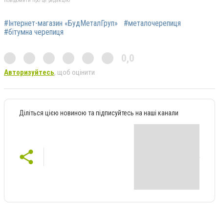
повідомити про це редакцію
#Інтернет-магазин «БудМеталГруп»
#металочерепиця
#бітумна черепиця
0,0
Авторизуйтесь
, щоб оцінити
Діліться цією новиною та підписуйтесь на наші канали