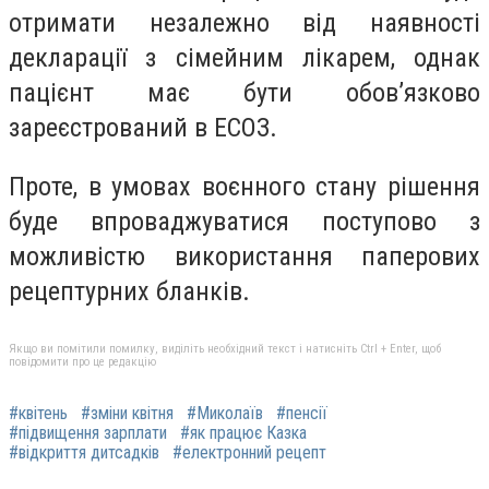
отримати незалежно від наявності
декларації з сімейним лікарем, однак
пацієнт має бути обов’язково
зареєстрований в ЕСОЗ.
Проте,
в умовах воєнного стану рішення
буде впроваджуватися поступово з
можливістю використання паперових
рецептурних бланків.
Якщо ви помітили помилку, виділіть необхідний текст і натисніть Ctrl + Enter, щоб
повідомити про це редакцію
#квітень
#зміни квітня
#Миколаїв
#пенсії
#підвищення зарплати
#як працює Казка
#відкриття дитсадків
#електронний рецепт