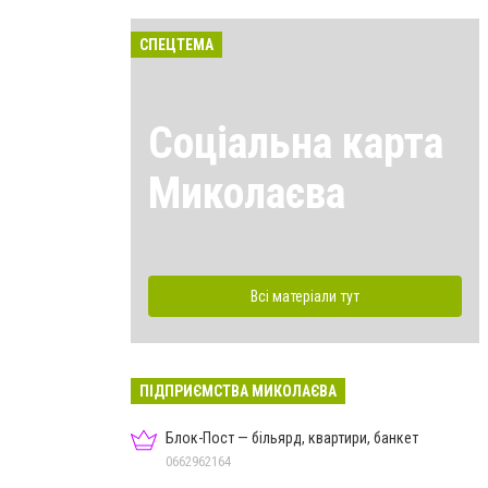
СПЕЦТЕМА
Соціальна карта
Миколаєва
Всі матеріали тут
ПІДПРИЄМСТВА МИКОЛАЄВА
Блок-Пост — більярд, квартири, банкет
0662962164