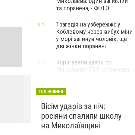
Миколаєва: один загиблий
та поранена, - ФОТО
Трагедія на узбережжі: у
10:40
Коблевому через вибух міни
у морі загинув чоловік, ще
дві жінки поранені
Коригували удари по
10:15
Миколаєву: СБУ затримала
двох агентів фсб та гру, -
ФОТО
ТОП НОВИНИ
Вісім ударів за ніч:
росіяни спалили школу
на Миколаївщині