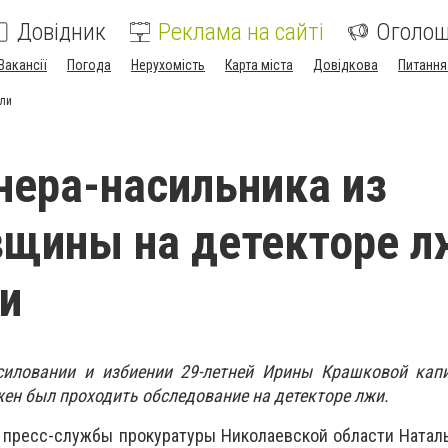
Довідник
Реклама на сайті
Оголо
Вакансії
Погода
Нерухомість
Карта міста
Довідкова
Питання
яли
ера-насильника из
щины на детекторе л
и
силовании и избиении 29-летней Ирины Крашковой кап
ен был проходить обследование на детекторе лжи.
 пресс-службы прокуратуры Николаевской области Натал