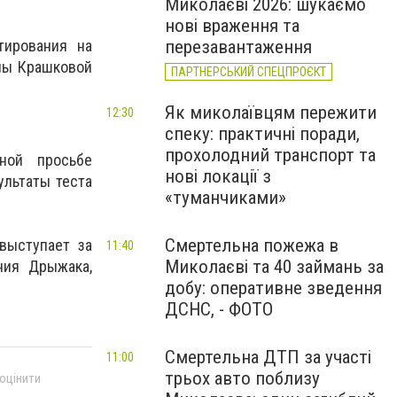
Миколаєві 2026: шукаємо
нові враження та
перезавантаження
тирования на
ны Крашковой
ПАРТНЕРСЬКИЙ СПЕЦПРОЄКТ
Як миколаївцям пережити
12:30
спеку: практичні поради,
прохолодний транспорт та
ной просьбе
нові локації з
ультаты теста
«туманчиками»
Смертельна пожежа в
выступает за
11:40
Миколаєві та 40 займань за
ния Дрыжака,
добу: оперативне зведення
ДСНС, - ФОТО
Смертельна ДТП за участі
11:00
трьох авто поблизу
 оцінити