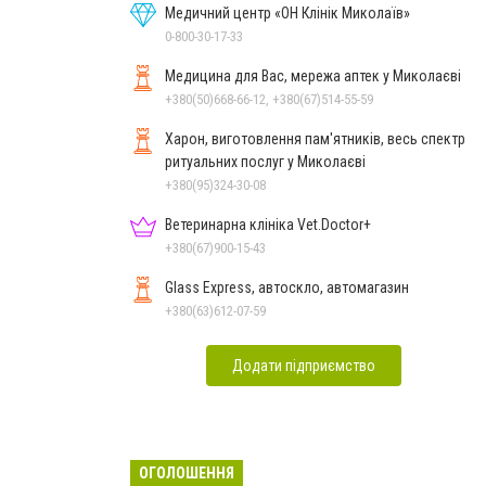
Медичний центр «ОН Клінік Миколаїв»
0-800-30-17-33
Медицина для Вас, мережа аптек у Миколаєві
+380(50)668-66-12, +380(67)514-55-59
Харон, виготовлення пам'ятників, весь спектр
ритуальних послуг у Миколаєві
+380(95)324-30-08
Ветеринарна клініка Vet.Doctor+
+380(67)900-15-43
Glass Express, автоскло, автомагазин
+380(63)612-07-59
Додати підприємство
ОГОЛОШЕННЯ