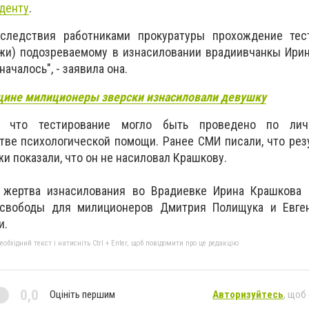
денту
.
 следствия работниками прокуратуры прохождение тес
лжи) подозреваемому в изнасиловании врадиивчанкы Ири
ачалось", - заявила она
.
щине милиционеры зверски изнасиловали девушку
, что тестирование могло быть проведено по лич
тве психологической помощи. Ранее СМИ писали, что рез
и показали, что он не насиловал Крашкову.
 жертва изнасилования во Врадиевке Ирина Крашкова 
свободы для милиционеров Дмитрия Полищука и Евге
и.
бхідний текст і натисніть Ctrl + Enter, щоб повідомити про це редакцію
0,0
Оцініть першим
Авторизуйтесь
, щоб