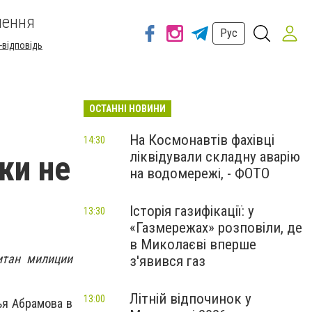
шення
Рус
-відповідь
ОСТАННІ НОВИНИ
На Космонавтів фахівці
14:30
ліквідували складну аварію
жи не
на водомережі, - ФОТО
Історія газифікації: у
13:30
«Газмережах» розповіли, де
в Миколаєві вперше
итан милиции
з'явився газ
Літній відпочинок у
13:00
ья Абрамова в