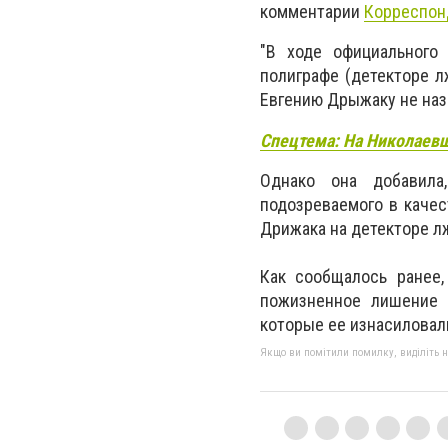
комментарии
Корреспон
"В ходе официального
полиграфе (детекторе 
Евгению Дрыжаку не назн
Спецтема: На Николаев
Однако она добавила
подозреваемого в качес
Дрижака на детекторе лж
Как сообщалось ранее,
пожизненное лишение 
которые ее изнасиловал
Якщо ви помітили помилку, виділіть нео