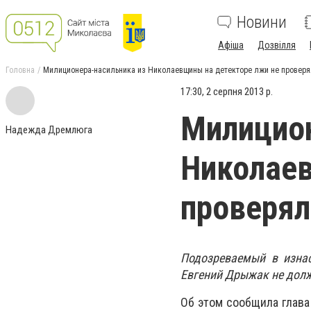
Новини
Афіша
Дозвілля
Головна
Милиционера-насильника из Николаевщины на детекторе лжи не провер
17:30, 2 серпня 2013 р.
Милицион
Надежда Дремлюга
Николаев
проверял
Подозреваемый в изна
Евгений Дрыжак не долж
Об этом сообщила глава